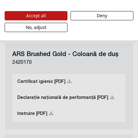
Certificat igienic [PDF]
Accept all
Deny
Instruire [PDF]
No, adjust
ARS Brushed Gold - Coloană de duș
2420170
Certificat igienic [PDF]
Declarație națională de performanță [PDF]
Instruire [PDF]