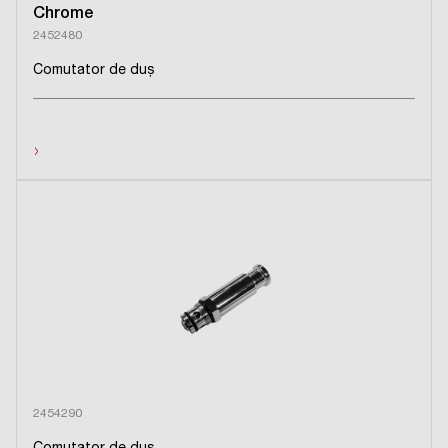
Chrome
2452480
Comutator de duş
›
2454290