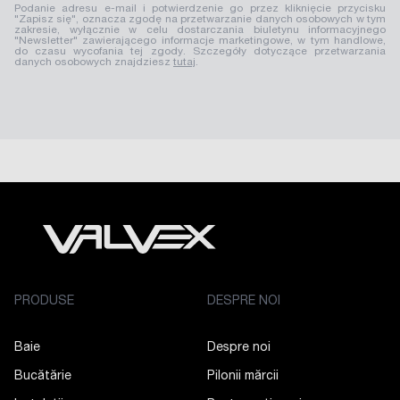
Podanie adresu e-mail i potwierdzenie go przez kliknięcie przycisku
"Zapisz się", oznacza zgodę na przetwarzanie danych osobowych w tym
zakresie, wyłącznie w celu dostarczania biuletynu informacyjnego
"Newsletter" zawierającego informacje marketingowe, w tym handlowe,
do czasu wycofania tej zgody. Szczegóły dotyczące przetwarzania
danych osobowych znajdziesz
tutaj
.
PRODUSE
DESPRE NOI
Baie
Despre noi
Bucătărie
Pilonii mărcii