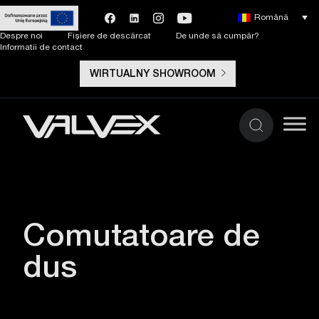
Română
Despre noi
Fișiere de descărcat
De unde să cumpăr?
Informatii de contact
WIRTUALNY SHOWROOM
Comutatoare de
dus