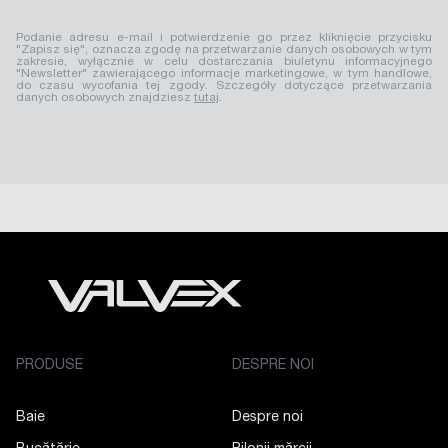
Podanie adresu e-mail i potwierdzenie go przez kliknięcie przycisku
"Zapisz się", oznacza zgodę na przetwarzanie danych osobowych w tym
zakresie, wyłącznie w celu dostarczania biuletynu informacyjnego
"Newsletter" zawierającego informacje marketingowe, w tym handlowe,
do czasu wycofania tej zgody. Szczegóły dotyczące przetwarzania
danych osobowych znajdziesz
tutaj
.
PRODUSE
DESPRE NOI
Baie
Despre noi