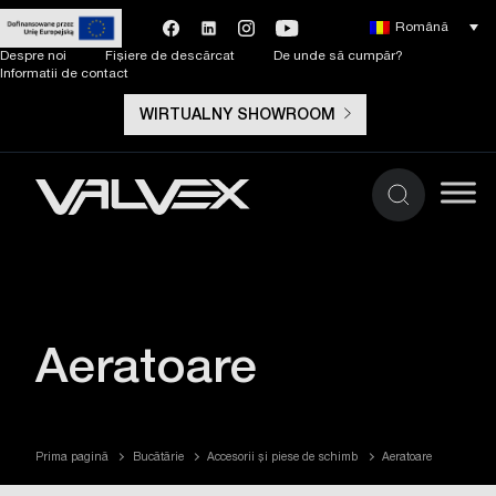
Română
Despre noi
Fișiere de descărcat
De unde să cumpăr?
Informatii de contact
WIRTUALNY SHOWROOM
Aeratoare
Prima pagină
Bucătărie
Accesorii și piese de schimb
Aeratoare