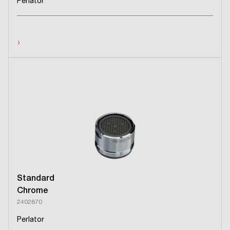
Perlator
›
Standard
Chrome
2402870
Perlator