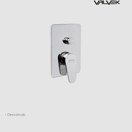
›
Descărcați