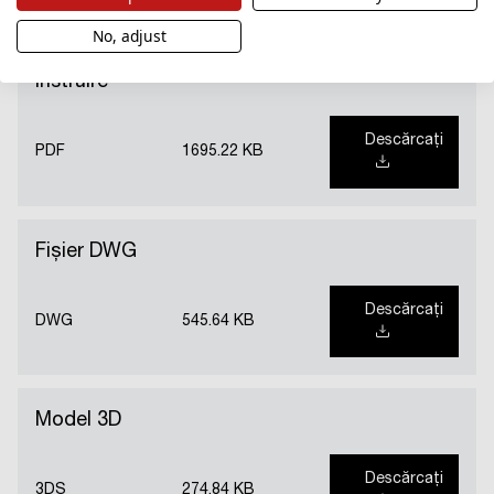
No, adjust
Instruire
Descărcați
PDF
1695.22 KB
Fișier DWG
Descărcați
DWG
545.64 KB
Model 3D
Descărcați
3DS
274.84 KB