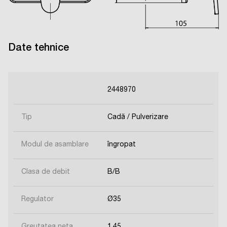
Date tehnice
2448970
Tip
Cadă / Pulverizare
Modul de asamblare
îngropat
Clasa de debit
B/B
Regulator
Ø35
Greutatea neta
1,45