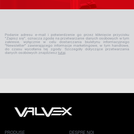
Podanie adresu e-mail i potwierdzenie go przez kliknięcie przycisku
"Zapisz się", oznacza zgodę na przetwarzanie danych osobowych w tym
zakresie, wyłącznie w celu dostarczania biuletynu informacyjnego
"Newsletter" zawierającego informacje marketingowe, w tym handlowe,
do czasu wycofania tej zgody. Szczegóły dotyczące przetwarzania
danych osobowych znajdziesz
tutaj
.
PRODUSE
DESPRE NOI