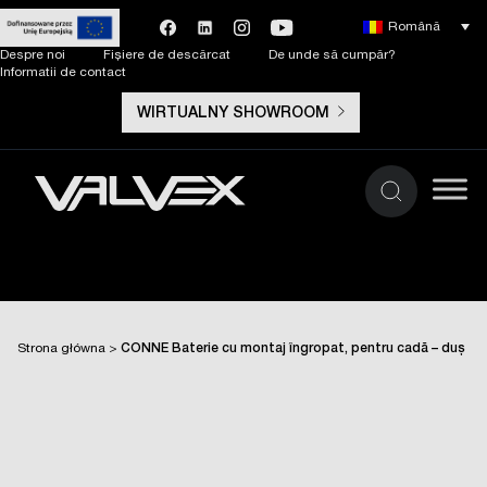
Română
Despre noi
Fișiere de descărcat
De unde să cumpăr?
Informatii de contact
WIRTUALNY SHOWROOM
Strona główna
>
CONNE Baterie cu montaj îngropat, pentru cadă – duș