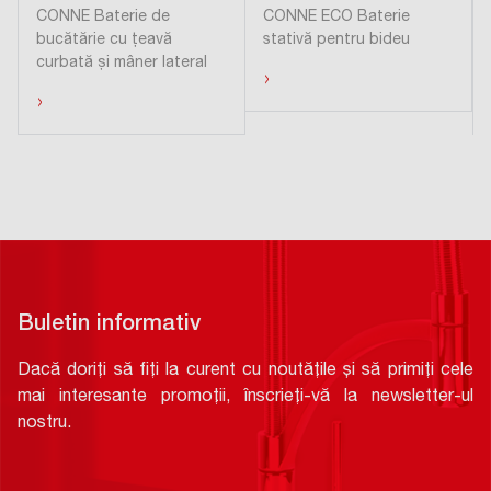
CONNE Baterie de
CONNE ECO Baterie
bucătărie cu ţeavă
stativă pentru bideu
curbată și mâner lateral
›
›
Buletin informativ
Dacă doriți să fiți la curent cu noutățile și să primiți cele
mai interesante promoții, înscrieți-vă la newsletter-ul
nostru.