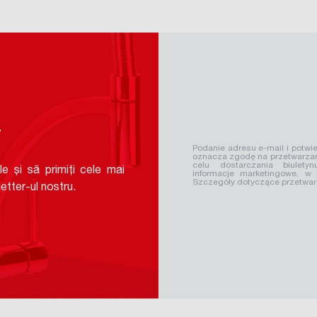
v
Podanie adresu e-mail i potwie
oznacza zgodę na przetwarzan
celu dostarczania biuletyn
le și să primiți cele mai
informacje marketingowe, w
Szczegóły dotyczące przetwa
etter-ul nostru.