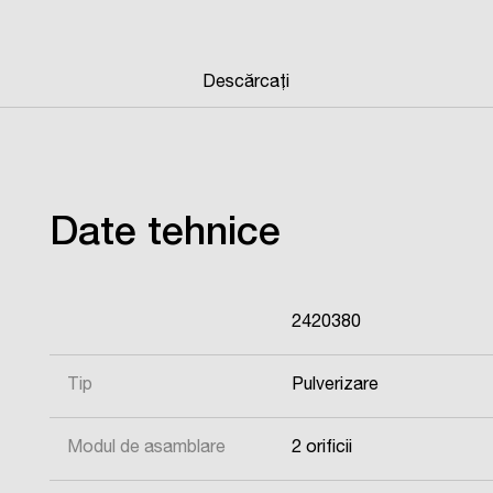
Descărcați
Date tehnice
2420380
Tip
Pulverizare
Modul de asamblare
2 orificii