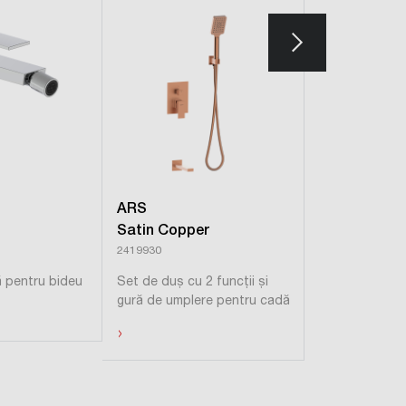
ARS
ARS
Satin Copper
Brushed Go
2419930
2419920
ă pentru bideu
Set de duș cu 2 funcții și
Set de duș cu 
gură de umplere pentru cadă
gură de umple
›
›