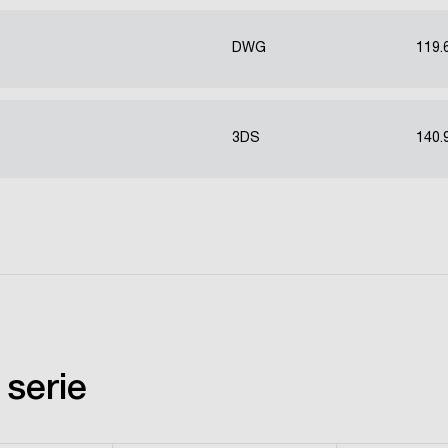
DWG
119.
3DS
140.
 serie