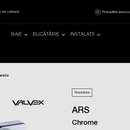
ii de contact
Pronađite proizv
BAIE
BUCĂTĂRIE
INSTALAȚII
erete
Noutatee
ARS
Chrome