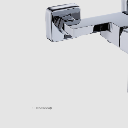
›
Descărcați