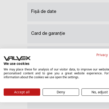
Fișă de date
Card de garanție
Privacy 
Declarație națională de performanță
We use cookies
We may place these for analysis of our visitor data, to improve our websit
personalised content and to give you a great website experience. Fo
information about the cookies we use open the settings.
Certificat igienic
Accept all
Deny
No, adjust
Instruire