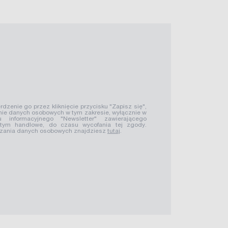
rdzenie go przez kliknięcie przycisku "Zapisz się",
ie danych osobowych w tym zakresie, wyłącznie w
u informacyjnego "Newsletter" zawierającego
 tym handlowe, do czasu wycofania tej zgody.
rzania danych osobowych znajdziesz
tutaj
.