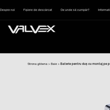
Despre noi
Fișiere de descărcat
De unde să cumpăr?
Informat
Strona główna
>
Baie
>
Baterie pentru duș cu montaj pe p