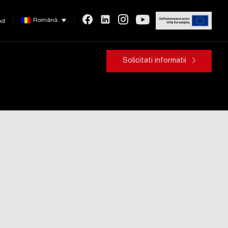
Română
od
Solicitati informatii