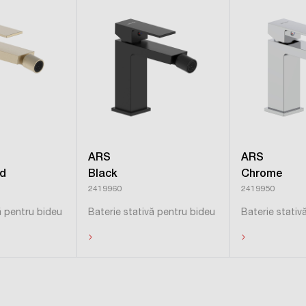
ARS
ARS
ld
Black
Chrome
2419960
2419950
ă pentru bideu
Baterie stativă pentru bideu
Baterie stativ
›
›