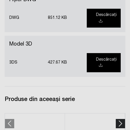
Descărcați
DWG
851.12 KB
Model 3D
Descărcați
3DS
427.67 KB
Produse din aceeași serie