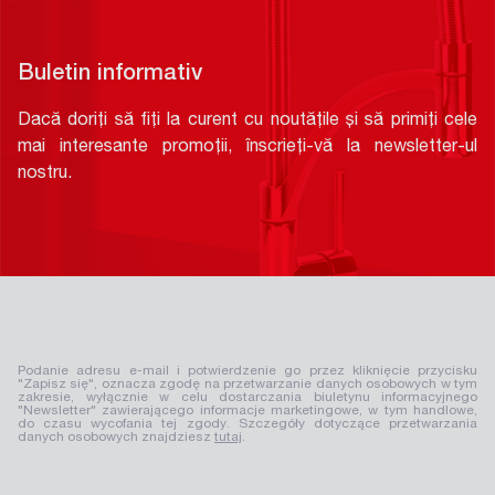
Buletin informativ
Dacă doriți să fiți la curent cu noutățile și să primiți cele
mai interesante promoții, înscrieți-vă la newsletter-ul
nostru.
Podanie adresu e-mail i potwierdzenie go przez kliknięcie przycisku
"Zapisz się", oznacza zgodę na przetwarzanie danych osobowych w tym
zakresie, wyłącznie w celu dostarczania biuletynu informacyjnego
"Newsletter" zawierającego informacje marketingowe, w tym handlowe,
do czasu wycofania tej zgody. Szczegóły dotyczące przetwarzania
danych osobowych znajdziesz
tutaj
.