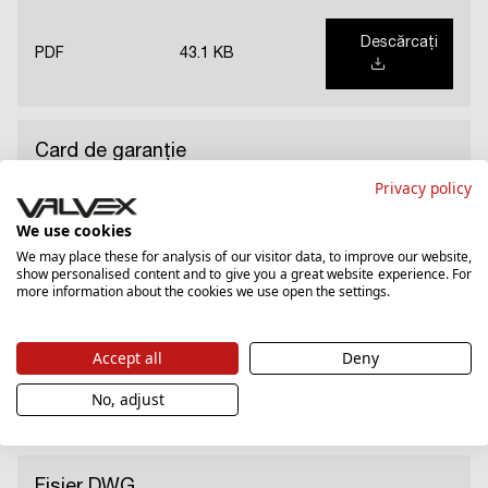
Descărcați
PDF
43.1 KB
Card de garanție
Privacy policy
Descărcați
PDF
2309.94 KB
We use cookies
We may place these for analysis of our visitor data, to improve our website,
show personalised content and to give you a great website experience. For
more information about the cookies we use open the settings.
Instruire
Accept all
Deny
Descărcați
PDF
5005.82 KB
No, adjust
Fișier DWG