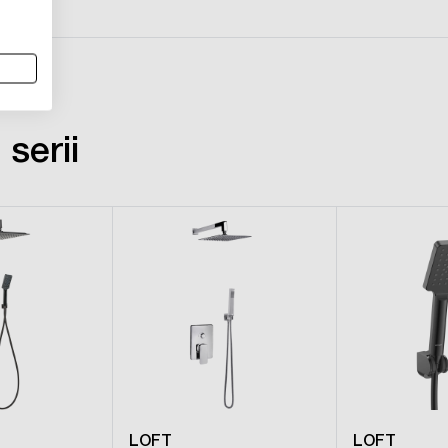
serii
LOFT
LOFT