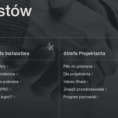
istów
fa Instalatora
Strefa Projektanta
›
›
ukty
Pliki do pobrania
›
›
nstalatora
Dla projektanta
›
›
 do pobrania
Valvex Share
›
›
exPRO
Znajdź przedstawiciela
›
›
 kupić?
Program partnerski