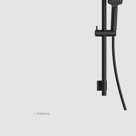
›
Pobierz