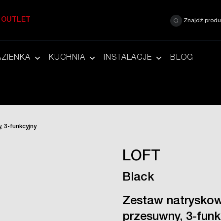
OUTLET
Znajdź produ
AZIENKA
KUCHNIA
INSTALACJE
BLOG
 3-funkcyjny
LOFT
Black
Zestaw natrysko
przesuwny, 3-funk