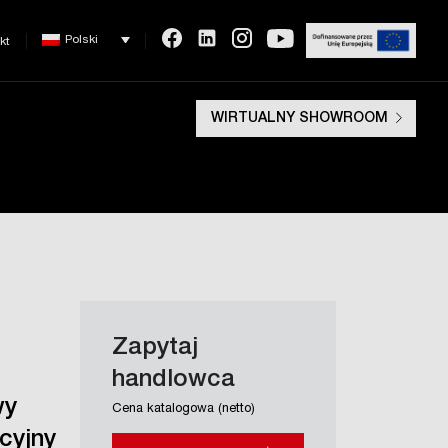
Polski
kt
WIRTUALNY SHOWROOM
Zapytaj
handlowca
wy
Cena katalogowa (netto)
cyjny