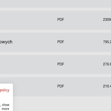
PDF
2309
kowych
PDF
795.
PDF
276.
PDF
210.
policy
e, show
r more