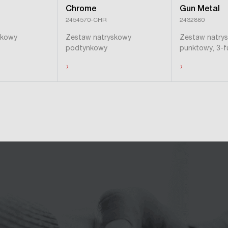
Chrome
Gun Metal
2454570-CHR
2432880
skowy
Zestaw natryskowy
Zestaw natry
podtynkowy
punktowy, 3-f
›
›