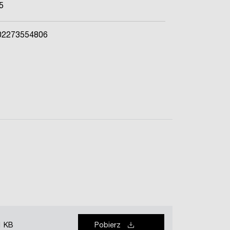
5
02273554806
1 KB
Pobierz