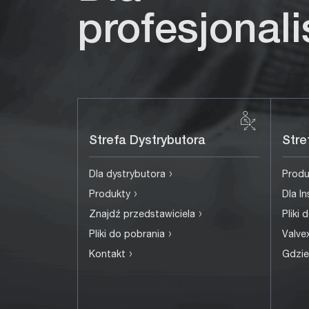
profesjonal
Strefa Dystrybutora
Stre
›
Dla dystrybutora
Prod
›
Produkty
Dla I
›
Znajdź przedstawiciela
Pliki
›
Pliki do pobrania
Valv
›
Kontakt
Gdzie