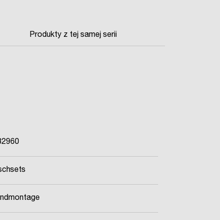
Produkty z tej samej serii
32960
schsets
ndmontage