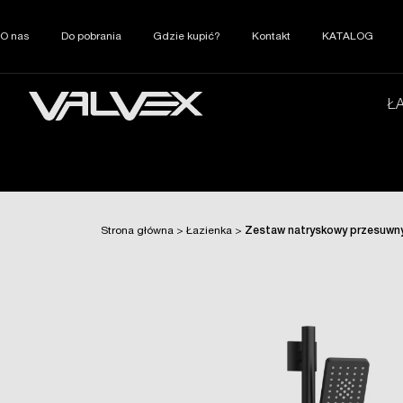
O nas
Do pobrania
Gdzie kupić?
Kontakt
KATALOG
Ł
Strona główna
>
Łazienka
>
Zestaw natryskowy przesuwny,