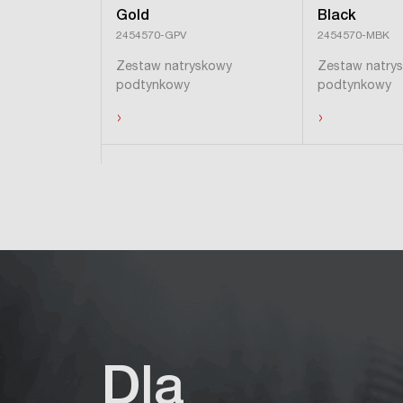
Gold
Black
2454570-GPV
2454570-MBK
Zestaw natryskowy
Zestaw natry
podtynkowy
podtynkowy
›
›
Ukryj produkty
Dla