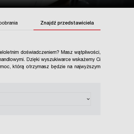
 pobrania
Znajdź przedstawiciela
ieloletnim doświadczeniem? Masz wątpliwości,
handlowymi. Dzięki wyszukiwarce wskażemy Ci
 pomoc, którą otrzymasz będzie na najwyższym