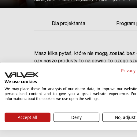
Strona główna
Strefa Profesjonalisty
Strefa Projektanta
Zna
Dla projektanta
Program p
Masz kilka pytań, które nie mogą zostać bez
czy nasze produkty to na pewno to czego sz
osobę działającą w twoim regionie, najbliże
Privacy 
poziomie.
We use cookies
We may place these for analysis of our visitor data, to improve our websit
personalised content and to give you a great website experience. Fo
information about the cookies we use open the settings.
Accept all
Deny
No, adjust