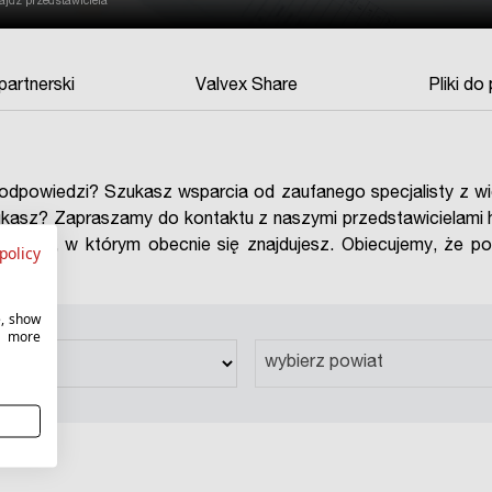
jdź przedstawiciela
artnerski
Valvex Share
Pliki do
 odpowiedzi? Szukasz wsparcia od zaufanego specjalisty z w
ukasz? Zapraszamy do kontaktu z naszymi przedstawicielami 
j miejsca, w którym obecnie się znajdujesz. Obiecujemy, że
policy
e, show
r more