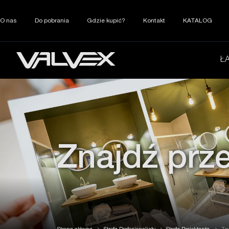
O nas
Do pobrania
Gdzie kupić?
Kontakt
KATALOG
Ł
Znajdź prz