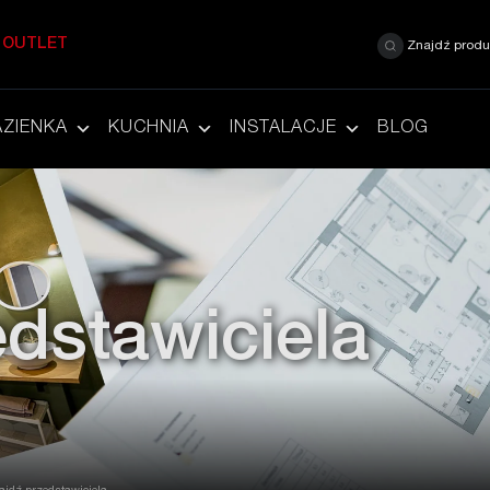
OUTLET
Znajdź produ
AZIENKA
KUCHNIA
INSTALACJE
BLOG
edstawiciela