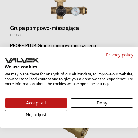
Grupa pompowo-mieszająca
6096911
PROFF PLUS Grupa pompowo-mieszająca
Privacy policy
2 139,00 zł
We use cookies
Cena katalogowa
We may place these for analysis of our visitor data, to improve our website,
›
show personalised content and to give you a great website experience. For
more information about the cookies we use open the settings.
Nowość
Accept all
Deny
No, adjust