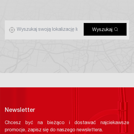
Wyszukaj
Newsletter
Chcesz być na bieżąco i dostawać najciekawsze
promocje, zapisz się do naszego newslettera.