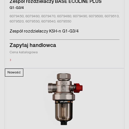
Zespół rozdzielaczy BASE ECOLINE PLUS
G1-G3/4
6079450, 6079460, 6079470, 6079480, 6079490, 6079500, 6079510,
6079520, 6079530, 6079540, 6079550
Zespół rozdzielaczy K5H-n G1-G3/4
Zapytaj handlowca
Cena katalogowa
›
Nowość