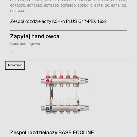
6078300, 6078310, 6078320, 6078330, 6078340, 6078350, 6078360,
6078370, 6078380, 6078390, 6078400, 6078410, 6078420, 6078430,
6078440
Zespół rozdzielaczy K5H-n PLUS G1"-PEX 16x2
Zapytaj handlowca
Cena katalogowa
›
Nowość
Zespół rozdzielaczy BASE ECOLINE