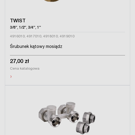
TWIST
3/8'', 1/2'', 3/4'', 1''
4916010, 4917010, 4918010, 4919010
Śrubunek kątowy mosiądz
27,00 zł
Cena katalogowa
›