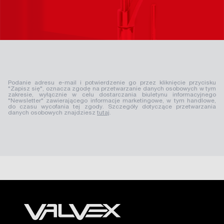
Podanie adresu e-mail i potwierdzenie go przez kliknięcie przycisku
"Zapisz się", oznacza zgodę na przetwarzanie danych osobowych w tym
zakresie, wyłącznie w celu dostarczania biuletynu informacyjnego
"Newsletter" zawierającego informacje marketingowe, w tym handlowe,
do czasu wycofania tej zgody. Szczegóły dotyczące przetwarzania
danych osobowych znajdziesz
tutaj
.