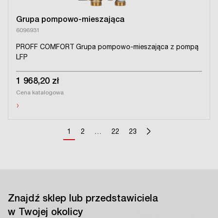
Grupa pompowo-mieszająca
6096931
PROFF COMFORT Grupa pompowo-mieszająca z pompą
LFP
1 968,20 zł
Cena katalogowa
›
>
1
2
…
22
23
Znajdź sklep lub przedstawiciela
w Twojej okolicy