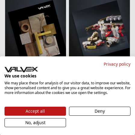
Privacy policy
Katalog sanitarny
Katalog
We use cookies
instalacyjny
›
We may place these for analysis of our visitor data, to improve our website,
Pobierz
show personalised content and to give you a great website experience. For
09/2025
more information about the cookies we use open the settings.
›
Pobierz
Accept all
Deny
No, adjust