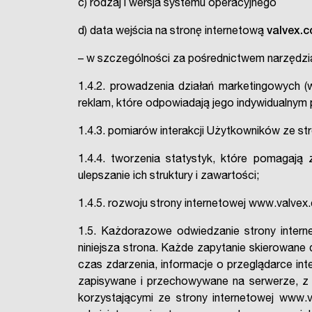
c) rodzaj i wersja systemu operacyjnego
d) data wejścia na stronę internetową
valvex.
– w szczególności za pośrednictwem narzędzia
1.4.2. prowadzenia działań marketingowych 
reklam, które odpowiadają jego indywidualnym 
1.4.3. pomiarów interakcji Użytkowników ze st
1.4.4. tworzenia statystyk, które pomagają
ulepszanie ich struktury i zawartości;
1.4.5. rozwoju strony internetowej www.valve
1.5. Każdorazowe odwiedzanie strony intern
niniejsza strona. Każde zapytanie skierowane 
czas zdarzenia, informacje o przeglądarce int
zapisywane i przechowywane na serwerze, z 
korzystającymi ze strony internetowej www.