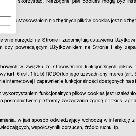
nik chce skorzystać. Niezbędne pliki cookies mogą być ins
zku ze stosowaniem niezbędnych plików cookies jest niezbę
iałanie narzędzi na Stronie i zapamiętują ustawienia Użytkow
m czy powracającym Użytkownikiem na Stronie i aby zapa
owych w związku ze stosowaniem funkcjonalnych plików co
rt. 6 ust. 1 lit. b) RODO) lub jego uzasadniony interes (art. 6
ie internetowej i zapewnienie funkcjonalności dostępnych na st
wykorzystaniem funkcjonalnych plików cookies jest uzależnio
s za pośrednictwem platformy zarządzania zgodą cookies. Z
ienia, w jaki sposób odwiedzający wchodzą w interakcję z 
odwiedzających, współczynnik odrzuceń, źródło ruchu itp.