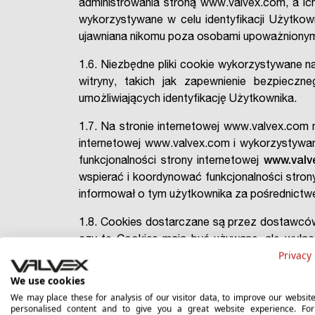
administrowania stroną www.valvex.com, a ic
wykorzystywane w celu identyfikacji Użytkow
ujawniana nikomu poza osobami upoważnionym
1.6. Niezbędne pliki cookie wykorzystywane n
witryny, takich jak zapewnienie bezpieczn
umożliwiających identyfikację Użytkownika.
1.7. Na stronie internetowej www.valvex.com 
internetowej www.valvex.com i wykorzystywane
funkcjonalności strony internetowej
www.valv
wspierać i koordynować funkcjonalności stron
informował o tym użytkownika za pośrednictwem
1.8. Cookies dostarczane są przez dostawców 
czy te Cookies mają być używane, ale wyłącz
Privacy 
ciasteczek sprawi, że możemy Ci powtórnie
identyfikacji Ciebie jako Użytkownika Strony. C
We use cookies
We may place these for analysis of our visitor data, to improve our websit
1.8.1.
Cookies niezbędne –
Administrator
personalised content and to give you a great website experience. Fo