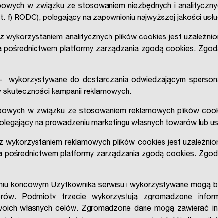
wych w związku ze stosowaniem niezbędnych i analitycznyc
1 lit. f) RODO), polegający na zapewnieniu najwyższej jakości us
wykorzystaniem analitycznych plików cookies jest uzależnio
 za pośrednictwem platformy zarządzania zgodą cookies. Z
 wykorzystywane do dostarczania odwiedzającym spersonal
zy skuteczności kampanii reklamowych.
wych w związku ze stosowaniem reklamowych plików cookies
), polegający na prowadzeniu marketingu własnych towarów lub us
 wykorzystaniem reklamowych plików cookies jest uzależnion
za pośrednictwem platformy zarządzania zgodą cookies. Zg
zeniu końcowym Użytkownika serwisu i wykorzystywane mogą b
erów. Podmioty trzecie wykorzystują zgromadzone inform
swoich własnych celów. Zgromadzone dane mogą zawierać in