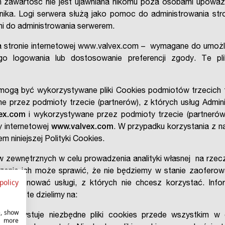
h zawartość nie jest ujawniana nikomu poza osobami upoważn
nika. Logi serwera służą jako pomoc do administrowania str
i do administrowania serwerem.
a stronie internetowej www.valvex.com – wymagane do umożli
ego logowania lub dostosowanie preferencji zgody. Te p
mogą być wykorzystywane pliki Cookies podmiotów trzecich tj
 przez podmioty trzecie (partnerów), z których usług Admin
ex.com
i wykorzystywane przez podmioty trzecie (partnerów),
y internetowej
www.valvex.com
. W przypadku korzystania z 
 niniejszej Polityki Cookies.
zewnętrznych w celu prowadzenia analityki własnej na rzecz
enie ich może sprawić, że nie będziemy w stanie zaoferowa
policy
 proponować usługi, z których nie chcesz korzystać. Inf
ookies te dzielimy na:
e, show
 wykorzystuje niezbędne pliki cookies przede wszystkim w
r more