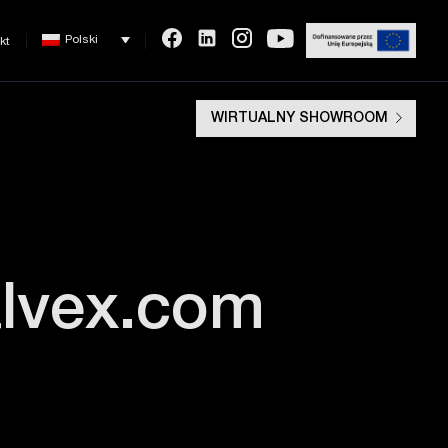
Polski
kt
WIRTUALNY SHOWROOM
alvex.com