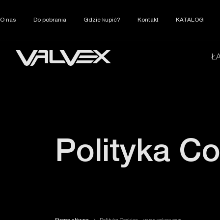
O nas
Do pobrania
Gdzie kupić?
Kontakt
KATALOG
Ł
Polityka C