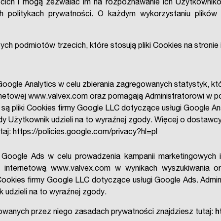
cich i mogą zezwalać im na rozpoznawanie ich Użytkowników
 politykach prywatności. O każdym wykorzystaniu plików 
cych podmiotów trzecich, które stosują pliki Cookies na stronie
oogle Analytics w celu zbierania zagregowanych statystyk, k
rnetowej www.valvex.com oraz pomagają Administratorowi w pop
są pliki Cookies firmy Google LLC dotyczące usługi Google Ana
 gdy Użytkownik udzieli na to wyraźnej zgody. Więcej o dostaw
taj:
https://policies.google.com/privacy?hl=pl
 Google Ads w celu prowadzenia kampanii marketingowych
 internetową www.valvex.com w wynikach wyszukiwania or
Cookies firmy Google LLC dotyczące usługi Google Ads. Admini
 udzieli na to wyraźnej zgody.
owanych przez niego zasadach prywatności znajdziesz tutaj:
h