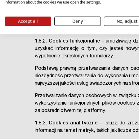
funkcjonalności serwisu, z których Użytkow
information about the cookies we use open the settings.
pośrednictwem serwisu.
Accept all
Deny
No, adjust
Podstawą prawną przetwarzania danych w zwią
6 ust. 1 lit. b) RODO).
1.8.2
. Cookies funkcjonalne
– umożliwiają dz
uzyskać informację o tym, czy jesteś nowy
wypełnienie określonych formularzy.
Podstawą prawną przetwarzania danych osob
niezbędność przetwarzania do wykonania umowy (a
najwyższej jakości usług świadczonych na stron
Przetwarzanie danych osobowych w związku z 
wykorzystanie funkcjonalnych plików cookie
za pośrednictwem tej platformy.
1.8.3.
Cookies analityczne
– służą do zrozum
informacji na temat metryk, takich jak liczba 