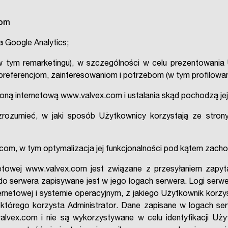
com
 Google Analytics;
(w tym remarketingu), w szczególności w celu prezentowania
preferencjom, zainteresowaniom i potrzebom (w tym profilowan
roną internetową www.valvex.com i ustalania skąd pochodzą je
 zrozumieć, w jaki sposób Użytkownicy korzystają ze stron
x.com, w tym optymalizacja jej funkcjonalności pod kątem zac
etowej www.valvex.com jest związane z przesyłaniem zapyt
do serwera zapisywane jest w jego logach serwera. Logi serwer
ernetowej i systemie operacyjnym, z jakiego Użytkownik korzys
którego korzysta Administrator. Dane zapisane w logach ser
valvex.com i nie są wykorzystywane w celu identyfikacji Uż