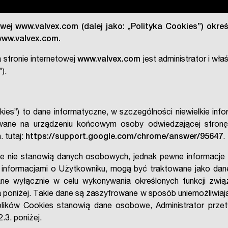
owej www.valvex.com (dalej jako: „Polityka Cookies”) okr
ww.valvex.com
.
stronie internetowej
www.valvex.com
jest administrator i wła
).
Cookies”) to dane informatyczne, w szczególności niewielkie in
wane na urządzeniu końcowym osoby odwiedzającej stron
. tutaj:
https://support.google.com/chrome/answer/95647
.
bie nie stanowią danych osobowych, jednak pewne informacje
ymi informacjami o Użytkowniku, mogą być traktowane jako
ne wyłącznie w celu wykonywania określonych funkcji zwią
 poniżej. Takie dane są zaszyfrowane w sposób uniemożliwia
plików Cookies stanowią dane osobowe, Administrator prze
3. poniżej.