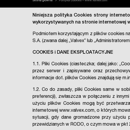
Strona główna
Polityka Cookies – www.valvex.com
Niniejsza polityka Cookies strony internet
wykorzystywanych na stronie internetowej
w
Podmiotem korzystającym z plików cookies na 
S.A. (zwana dalej „Valvex” lub „Administratorem”
COOKIES i DANE EKSPLOATACYJNE
1.1. Pliki Cookies (ciasteczka; dalej jako: „
przez serwer i zapisywane oraz przechowy
informacje dot. plików Cookies znajdują się m.in
1.2. Co do zasady, pliki Cookies same w so
preferencji), zwłaszcza w połączeniu z inn
użyciu plików Cookies mogą być przetwarza
internetowej www.valvex.com, o których mowa
sytuacji, gdy dane gromadzone przy użyciu 
przewidzianych w RODO, o czym mowa w pkt 2.