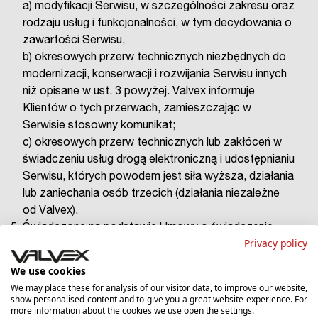
a) modyfikacji Serwisu, w szczególności zakresu oraz
rodzaju usług i funkcjonalności, w tym decydowania o
zawartości Serwisu,
b) okresowych przerw technicznych niezbędnych do
modernizacji, konserwacji i rozwijania Serwisu innych
niż opisane w ust. 3 powyżej. Valvex informuje
Klientów o tych przerwach, zamieszczając w
Serwisie stosowny komunikat;
c) okresowych przerw technicznych lub zakłóceń w
świadczeniu usług drogą elektroniczną i udostępnianiu
Serwisu, których powodem jest siła wyższa, działania
lub zaniechania osób trzecich (działania niezależne
od Valvex).
Świadczone na podstawie Umowy o świadczenie
Privacy policy
usług drogą elektroniczną Usługi udostępniane są w
Serwisie nieodpłatnie.
We use cookies
Poszczególne Usługi udostępnione w Serwisie mogą
We may place these for analysis of our visitor data, to improve our website,
podlegać osobnym regulaminom.
show personalised content and to give you a great website experience. For
more information about the cookies we use open the settings.
Klient może kontaktować się w sprawach