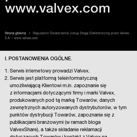
www.valvex.com
Strona główna
Regulamin Świadczenia Usług Drogą Elektroniczną przez Valvex
S.A. – www.valvex.com
I. POSTANOWIENIA OGÓLNE
.
Serwis internetowy prowadzi Valvex.
Serwis jest platformą teleinformatyczną
umożliwiającą Klientowi m.in. zapoznanie się
z informacjami dotyczącymi firmy i marki Valvex,
produkowanych pod tą marką Towarów, danych
zewnętrznych autoryzowanych dystrybutorów, w tym
punktów dystrybucji Towarów, zapoznanie się z
publikacjami branżowymi (w ramach bloga
ValvexShare), a także składanie reklamacji