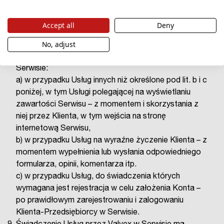
związanych ze świadczonymi w Serwisie Usługami
poprzez Formularz Kontaktowy.
Accept all
Deny
Umowa o świadczenie usług drogą elektroniczną
No, adjust
zostaje zawarta w momencie rozpoczęcia
świadczenia przez Valvex Usługi udostępnionej w
Serwisie:
a) w przypadku Usług innych niż określone pod lit. b i c
poniżej, w tym Usługi polegającej na wyświetlaniu
zawartości Serwisu – z momentem i skorzystania z
niej przez Klienta, w tym wejścia na stronę
internetową Serwisu,
b) w przypadku Usług na wyraźne życzenie Klienta – z
momentem wypełnienia lub wysłania odpowiedniego
formularza, opinii, komentarza itp.
c) w przypadku Usług, do świadczenia których
wymagana jest rejestracja w celu założenia Konta –
po prawidłowym zarejestrowaniu i zalogowaniu
Klienta-Przedsiębiorcy w Serwisie.