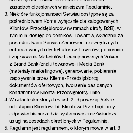
dotyczących Towarów i kontakt z Valvex na
zasadach określonych w niniejszym Regulaminie.
Niektóre funkcjonalności Serwisu dostępne są za
pośrednictwem Konta wyłącznie dla zalogowanych
Klientów-Przedsiębiorców (w ramach strefy B2B), w
tym m.in. dostęp do cenników Towarów, składanie za
pośrednictwem Serwisu Zamówień u zewnętrznych
autoryzowanych dystrybutorów Towarów, pobieranie
i zapisywanie Materiałów Licencjonowanych Valvex
z Brand Bank (znaki towarowe) i Media Bank
(materiały marketingowe), generowanie, pobieranie i
zapisywanie przez Klienta-Przedsiębiorcę
dokumentów ofertowych, tworzenie baz danych
kontrahentów Klienta-Przedsiębiorcy i inne.
W celach określonych w ust. 2 i 3 powyżej, Valvex
udostępnia Klientowi lub Klientowi-Przedsiębiorcy
odpowiednie narzędzia systemowe oraz świadczy
usługi na zasadach określonych w Regulaminie.
Regulamin jest regulaminem, o którym mowa w art. 8