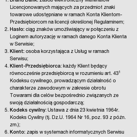
Brand Bank:
zasób elektroniczny Materiałów
Licencjonowanych mających za przedmiot znaki
towarowe udostępniane w ramach Konta Klientom-
Przedsiębiorcom na licencji określonej Regulaminem;
Hasło:
ciąg znaków umożliwiający w połączeniu z
Loginem autoryzację w ramach danego Konta Klienta
w Serwisie;
Klient:
osoba korzystająca z Usług w ramach
Serwisu;
Klient-Przedsiębiorca
: każdy Klient będący
1
równocześnie przedsiębiorcą w rozumieniu art. 43
Kodeksu cywilnego, prowadzącym działalność o
charakterze zawodowym w zakresie obrotu
Towarami dla celów bezpośrednio związanych ze
swoją działalnością gospodarczą;
Kodeks cywilny
: Ustawa z dnia 23 kwietnia 1964r.
Kodeks Cywilny (tj. Dz.U. 1964 Nr 16, poz. 93 z późn.
zm.);
Konto:
zapis w systemach informatycznych Serwisu