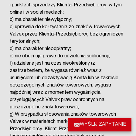
i punktach sprzedaży Klienta-Przedsiębiorcy, w tym
online i w social mediach;
b) ma charakter niewyłączny;
c) uprawnia do korzystania ze znaków towarowych
Valvex przez Klienta-Przedsiębiorcę bez ograniczeń
terytorialnych;
d) ma charakter nieodpłatny;
e) nie obejmuje prawa do udzielenia sublicencji;
f) udzielana jest na czas nieokreślony (z
zastrzeżeniem, że wygasa również wraz z
usunięciem lub dezaktywacją Konta lub w zakresie
poszczególnych znaków towarowych, wygasa
najpóźniej wraz z momentem wygaśnięcia
przysługujących Valvex praw ochronnych na
poszczególne znaki towarowe);
g) W przypadku stosowania znaków towarowych
Valvex w materiałach marketingowych Klienta-
WYŚLIJ ZAPYTANIE
Przedsiębiorcy, Klient-Przedsiębiorca prześle projekt