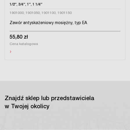
1/2'', 3/4'', 1'', 1 1/4''
1901000, 1901050, 1901100, 1901150
Zawór antyskażeniowy mosiężny, typ EA
55,80 zł
Cena katalogowa
›
Znajdź sklep lub przedstawiciela
w Twojej okolicy