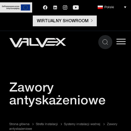
Polski
WIRTUALNY SHOWROOM
Zawory
antyskażeniowe
Strona główna
Strefa Instalacji
Systemy instalacji wodnej
Zawory
antyskażeniowe