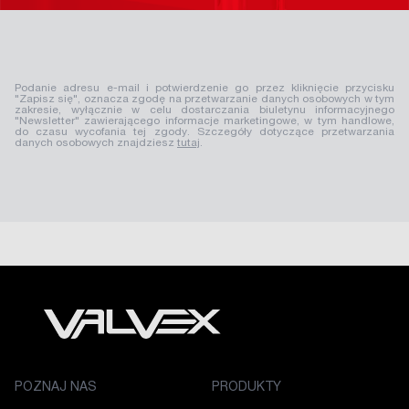
Podanie adresu e-mail i potwierdzenie go przez kliknięcie przycisku
"Zapisz się", oznacza zgodę na przetwarzanie danych osobowych w tym
zakresie, wyłącznie w celu dostarczania biuletynu informacyjnego
"Newsletter" zawierającego informacje marketingowe, w tym handlowe,
do czasu wycofania tej zgody. Szczegóły dotyczące przetwarzania
danych osobowych znajdziesz
tutaj
.
POZNAJ NAS
PRODUKTY