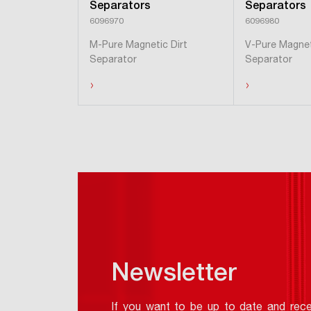
Separators
Separators
6096970
6096980
M-Pure Magnetic Dirt
V-Pure Magnet
Separator
Separator
›
›
Hide products
Newsletter
If you want to be up to date and rece