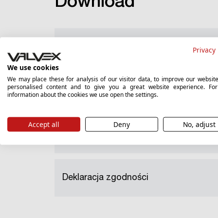
Download
Catalogue card
Privacy 
We use cookies
We may place these for analysis of our visitor data, to improve our websit
personalised content and to give you a great website experience. Fo
Guarantee card
information about the cookies we use open the settings.
Accept all
Deny
No, adjust
Instructions
Deklaracja zgodności