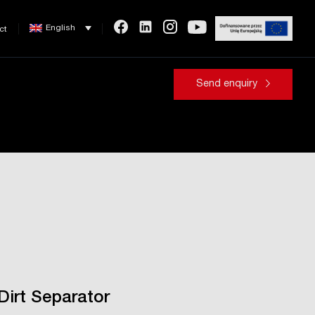
English
ct
Send enquiry
Dirt Separator