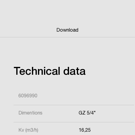
Download
Technical data
6096990
Dimentions
GZ 5/4"
Kv (m3/h)
16,25