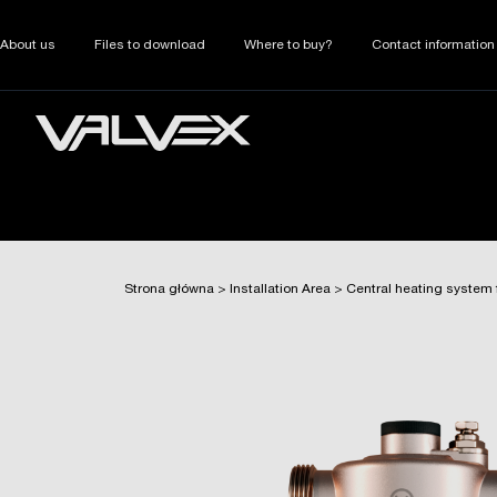
About us
Files to download
Where to buy?
Contact information
Strona główna
>
Installation Area
>
Central heating system f