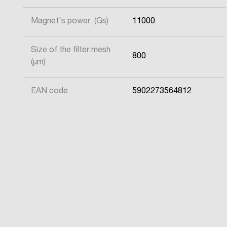
Magnet's power (Gs)
11000
Size of the filter mesh
800
(μm)
EAN code
5902273564812