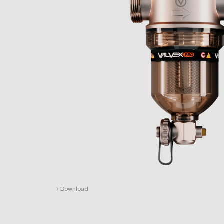
›
Download