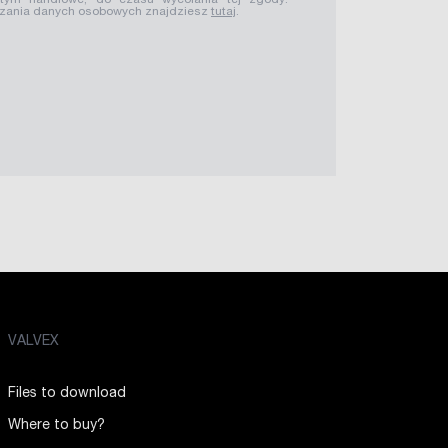
 tym handlowe, do czasu wycofania tej zgody.
rzania danych osobowych znajdziesz
tutaj
.
VALVEX
Files to download
Where to buy?