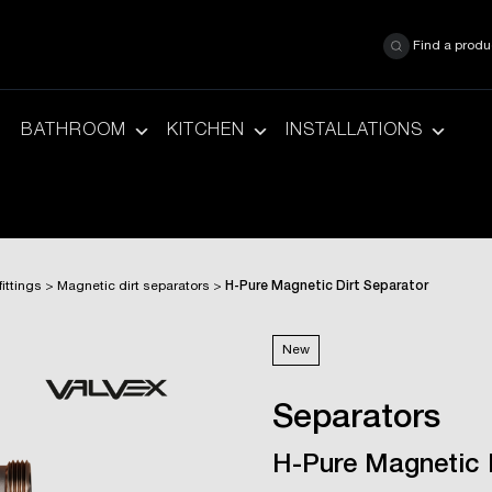
Find a produ
BATHROOM
KITCHEN
INSTALLATIONS
ittings
>
Magnetic dirt separators
>
H-Pure Magnetic Dirt Separator
New
Separators
H-Pure Magnetic 