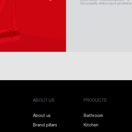
informacje marketingowe, w
Szczegóły dotyczące przetwa
ABOUT US
PRODUCTS
About us
Bathroom
Brand pillars
Kitchen