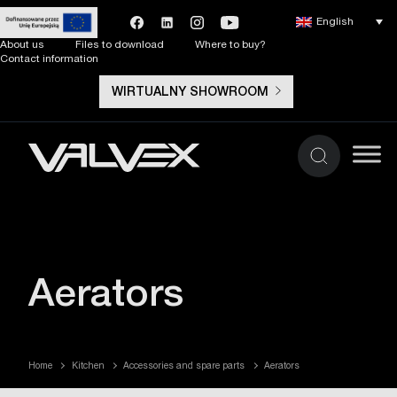
English
About us
Files to download
Where to buy?
Contact information
WIRTUALNY SHOWROOM
Aerators
Home
Kitchen
Accessories and spare parts
Aerators