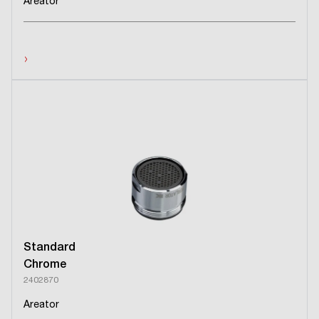
Areator
›
Standard
Chrome
2402870
Areator