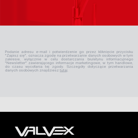
Podanie adresu e-mail i potwierdzenie go przez kliknięcie przycisku
"Zapisz się", oznacza zgodę na przetwarzanie danych osobowych w tym
zakresie, wyłącznie w celu dostarczania biuletynu informacyjnego
"Newsletter" zawierającego informacje marketingowe, w tym handlowe,
do czasu wycofania tej zgody. Szczegóły dotyczące przetwarzania
danych osobowych znajdziesz
tutaj
.