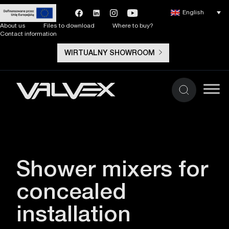
English
About us
Files to download
Where to buy?
Contact information
WIRTUALNY SHOWROOM
Shower mixers for
concealed
installation