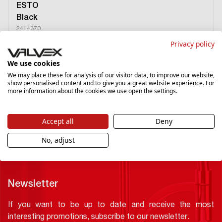
ESTO
Black
2414370
Privacy policy
Concealed bathtub and shower mixer tap with 3-function
Diverter
We use cookies
We may place these for analysis of our visitor data, to improve our website,
show personalised content and to give you a great website experience. For
more information about the cookies we use open the settings.
›
Accept all
Deny
No, adjust
Newsletter
If you want to be up to date and receive the most
interesting promotions, subscribe to our newsletter.