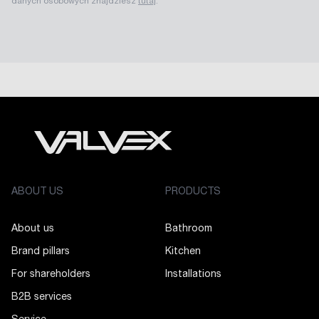
danych osobowych znajdziesz
tutaj
.
ABOUT US
PRODUCTS
About us
Bathroom
Brand pillars
Kitchen
For shareholders
Installations
B2B services