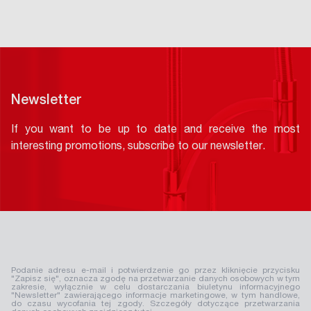
Newsletter
If you want to be up to date and receive the most
interesting promotions, subscribe to our newsletter.
Podanie adresu e-mail i potwierdzenie go przez kliknięcie przycisku
"Zapisz się", oznacza zgodę na przetwarzanie danych osobowych w tym
zakresie, wyłącznie w celu dostarczania biuletynu informacyjnego
"Newsletter" zawierającego informacje marketingowe, w tym handlowe,
do czasu wycofania tej zgody. Szczegóły dotyczące przetwarzania