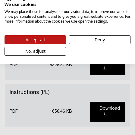
Catalogue card
We use cookies
We may place these for analysis of our visitor data, to improve our website,
show personalised content and to give you a great website experience. For
Download
PDF
71.78 KB
more information about the cookies we use open the settings.
Accept all
Deny
Guarantee card
No, adjust
Download
PDF
5328.87 KB
Instructions (PL)
Download
PDF
1656.46 KB