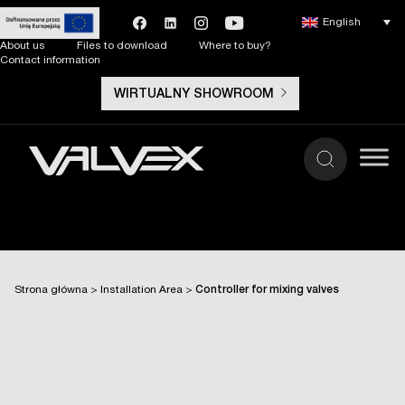
English
About us
Files to download
Where to buy?
Contact information
WIRTUALNY SHOWROOM
Strona główna
>
Installation Area
>
Controller for mixing valves