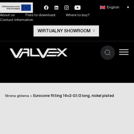
English
About us
Files to download
Where to buy?
Contact information
WIRTUALNY SHOWROOM
Strona główna
>
Eurocone fitting 16×2-G1/2 long, nickel plated