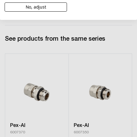
PDF
5328.87 KB
No, adjust
See products from the same series
Pex-Al
Pex-Al
6007370
6007350