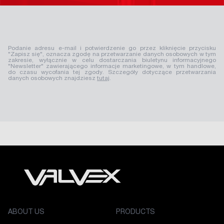
Podanie adresu e-mail i potwierdzenie go przez kliknięcie przycisku
"Zapisz się", oznacza zgodę na przetwarzanie danych osobowych w tym
zakresie, wyłącznie w celu dostarczania biuletynu informacyjnego
"Newsletter" zawierającego informacje marketingowe, w tym handlowe,
do czasu wycofania tej zgody. Szczegóły dotyczące przetwarzania
danych osobowych znajdziesz
tutaj
.
ABOUT US
PRODUCTS