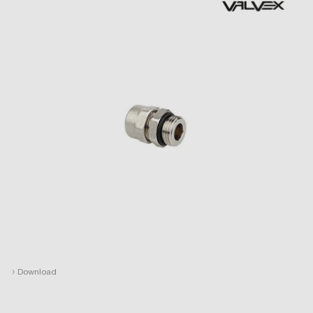
›
Download