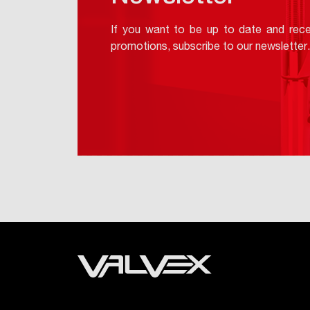
If you want to be up to date and rece
promotions, subscribe to our newsletter.