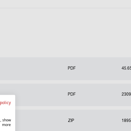
PDF
45.6
PDF
2309
policy
e, show
ZIP
1895
r more