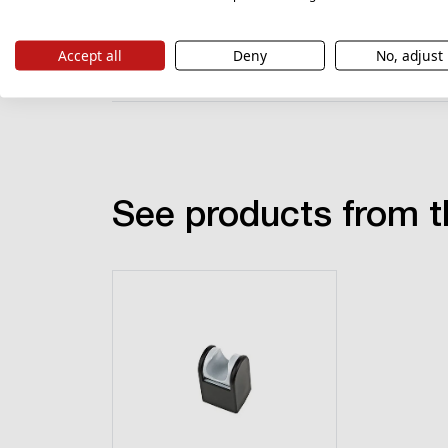
Accept all
Deny
No, adjust
See products from t