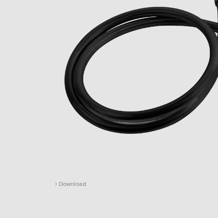
›
Download