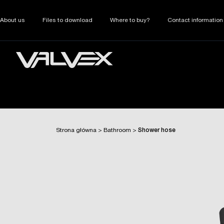
About us
Files to download
Where to buy?
Contact information
Strona główna
>
Bathroom
>
Shower hose