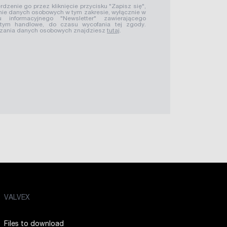
rdzenie go przez kliknięcie przycisku "Zapisz się",
ie danych osobowych w tym zakresie, wyłącznie w
u informacyjnego "Newsletter" zawierającego
 tym handlowe, do czasu wycofania tej zgody.
rzania danych osobowych znajdziesz
tutaj
.
VALVEX
Files to download