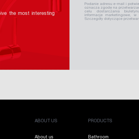
Podanie adresu e-mail i potwie
oznacza zgodę na przetwarzan
celu dostarczania biuletyn
ive the most interesting
informacje marketingowe, w
Szczegóły dotyczące przetwa
ABOUT US
PRODUCTS
About us
Bathroom