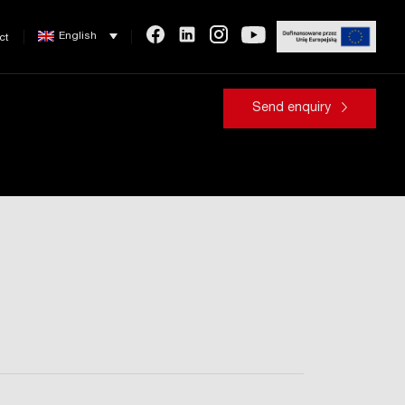
English
ct
Send enquiry