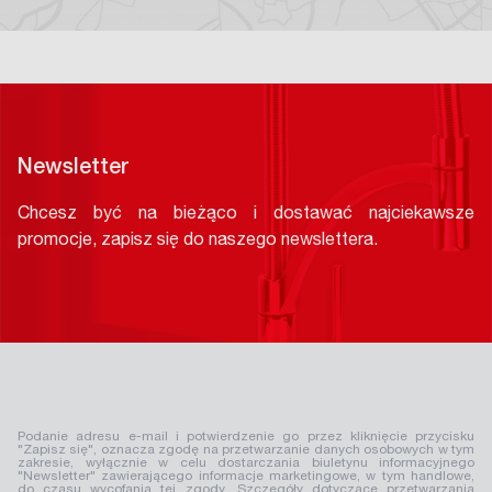
Newsletter
Chcesz być na bieżąco i dostawać najciekawsze
promocje, zapisz się do naszego newslettera.
Podanie adresu e-mail i potwierdzenie go przez kliknięcie przycisku
"Zapisz się", oznacza zgodę na przetwarzanie danych osobowych w tym
zakresie, wyłącznie w celu dostarczania biuletynu informacyjnego
"Newsletter" zawierającego informacje marketingowe, w tym handlowe,
do czasu wycofania tej zgody. Szczegóły dotyczące przetwarzania