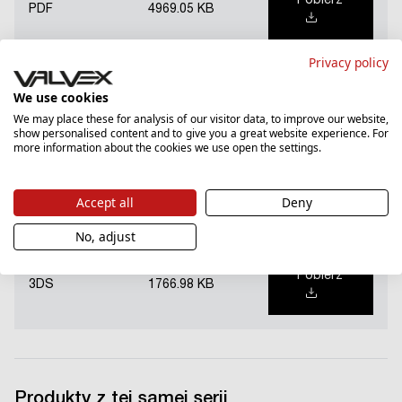
Pobierz
PDF
4969.05 KB
Privacy policy
Plik DWG
We use cookies
We may place these for analysis of our visitor data, to improve our website,
show personalised content and to give you a great website experience. For
Pobierz
more information about the cookies we use open the settings.
DWG
7730.25 KB
Accept all
Deny
Model 3D
No, adjust
Pobierz
3DS
1766.98 KB
Produkty z tej samej serii