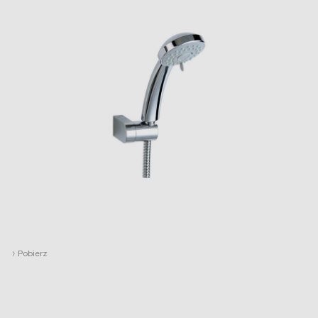
›
Pobierz