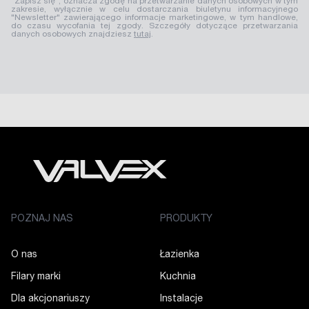
"Zapisz się", oznacza zgodę na przetwarzanie danych osobowych w tym
zakresie, wyłącznie w celu dostarczania biuletynu informacyjnego
"Newsletter" zawierającego informacje marketingowe, w tym handlowe,
do czasu wycofania tej zgody. Szczegóły dotyczące przetwarzania
danych osobowych znajdziesz
tutaj
.
POZNAJ NAS
PRODUKTY
O nas
Łazienka
Filary marki
Kuchnia
Dla akcjonariuszy
Instalacje