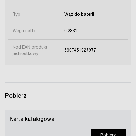
Typ
Wąż do baterii
Waga netto
0,2331
Kod EAN produkt
5907451927977
jednostkowy
Pobierz
Karta katalogowa
Pobierz