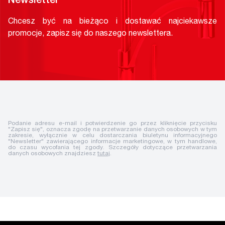
Newsletter
Chcesz być na bieżąco i dostawać najciekawsze
promocje, zapisz się do naszego newslettera.
Podanie adresu e-mail i potwierdzenie go przez kliknięcie przycisku
"Zapisz się", oznacza zgodę na przetwarzanie danych osobowych w tym
zakresie, wyłącznie w celu dostarczania biuletynu informacyjnego
"Newsletter" zawierającego informacje marketingowe, w tym handlowe,
do czasu wycofania tej zgody. Szczegóły dotyczące przetwarzania
danych osobowych znajdziesz
tutaj
.