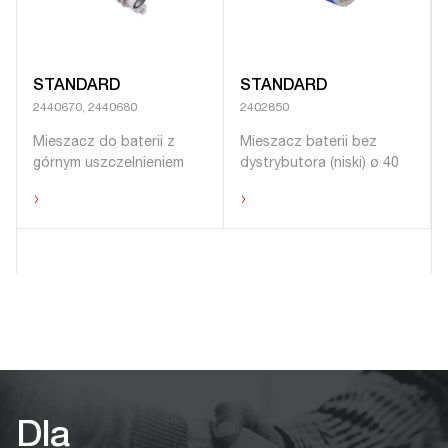
STANDARD
STANDARD
2440670, 2440680
2402850
Mieszacz do baterii z
Mieszacz baterii bez
górnym uszczelnieniem
dystrybutora (niski) ø 40
›
›
Dla