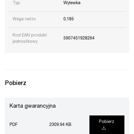
Typ
Wylewka
Waga netto
0,185
Kod EAN produkt
5907451928264
jednostkowy
Pobierz
Karta gwarancyjna
Pobierz
PDF
2309.94 KB