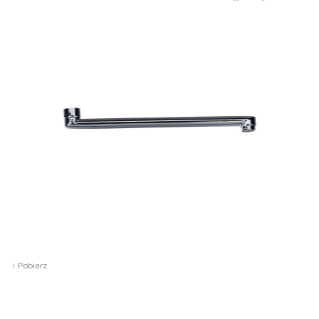
›
Pobierz