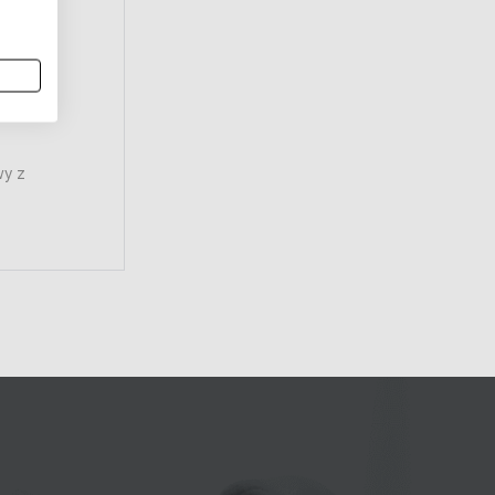
r
wy z