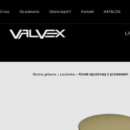
O nas
Do pobrania
Gdzie kupić?
Kontakt
KATALOG
Ł
Strona główna
>
Łazienka
>
Korek spustowy z przelewem