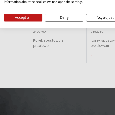
information about the cookies we use open the settings.
Accept all
Deny
No, adjust
SOFT
SOFT
Gun Metal
Satin Coppe
2452790
2452780
Korek spustowy z
Korek spusto
przelewem
przelewem
›
›
Ukryj produkty