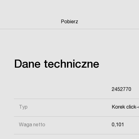
Pobierz
Dane techniczne
2452770
Typ
Korek click-
Waga netto
0,101