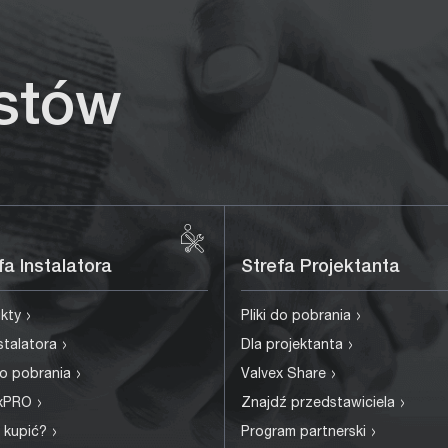
istów
fa Instalatora
Strefa Projektanta
›
›
ukty
Pliki do pobrania
›
›
nstalatora
Dla projektanta
›
›
 do pobrania
Valvex Share
›
›
exPRO
Znajdź przedstawiciela
›
›
 kupić?
Program partnerski