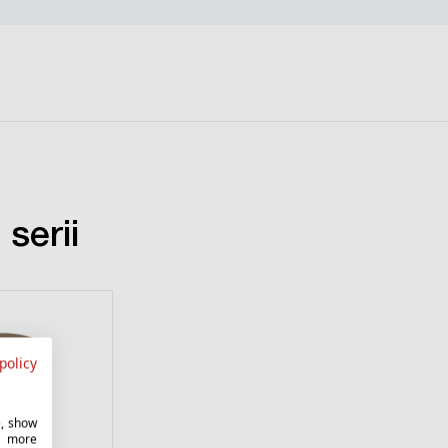
serii
policy
e, show
r more