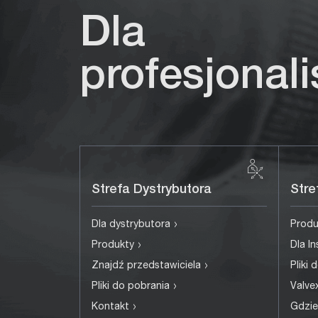
Dla
profesjonal
Strefa Dystrybutora
Stre
›
Dla dystrybutora
Prod
›
Produkty
Dla I
›
Znajdź przedstawiciela
Pliki
›
Pliki do pobrania
Valv
›
Kontakt
Gdzie