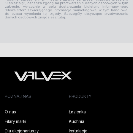
"Zapisz się", oznacza zgodę na przetwarzanie danych osobowych w tym
zakresie, wyłącznie w celu dostarczania biuletynu informacyjnego
"Newsletter" zawierającego informacje marketingowe, w tym handlowe,
do czasu wycofania tej zgody. Szczegóły dotyczące przetwarzania
danych osobowych znajdziesz
tutaj
.
POZNAJ NAS
PRODUKTY
O nas
Łazienka
Filary marki
Kuchnia
Dla akcjonariuszy
Instalacje