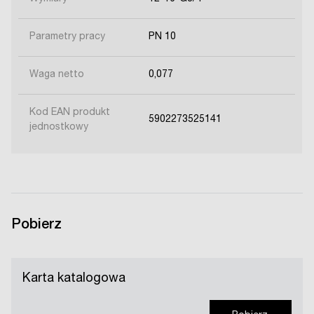
Parametry pracy
PN 10
Waga netto
0,077
Kod EAN produkt
5902273525141
jednostkowy
Pobierz
Karta katalogowa