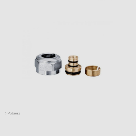
›
Pobierz