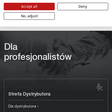
Accept all
Deny
No, adjust
Dla
profesjonalistów
Strefa Dystrybutora
›
Dla dystrybutora