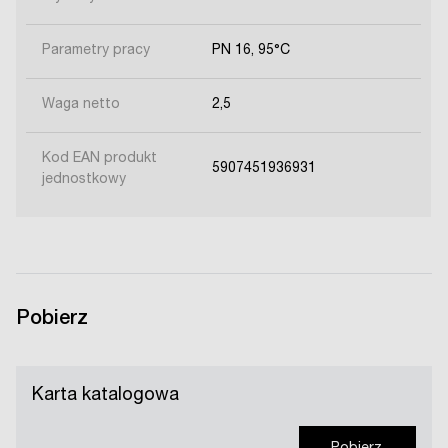
Parametry pracy
PN 16, 95°C
Waga netto
2,5
Kod EAN produkt
5907451936931
jednostkowy
Pobierz
Karta katalogowa