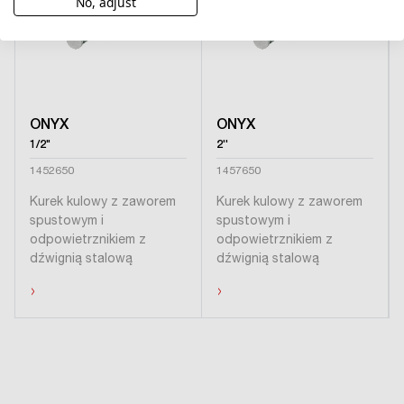
No, adjust
ONYX
ONYX
1/2"
2''
1452650
1457650
Kurek kulowy z zaworem
Kurek kulowy z zaworem
spustowym i
spustowym i
odpowietrznikiem z
odpowietrznikiem z
dźwignią stalową
dźwignią stalową
›
›