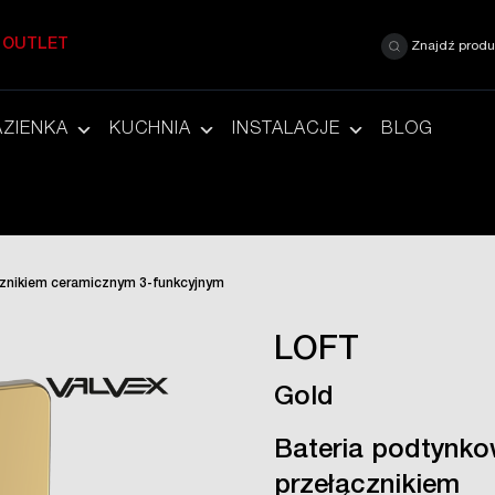
OUTLET
Znajdź produ
AZIENKA
KUCHNIA
INSTALACJE
BLOG
cznikiem ceramicznym 3-funkcyjnym
LOFT
Gold
Bateria podtynko
przełącznikiem