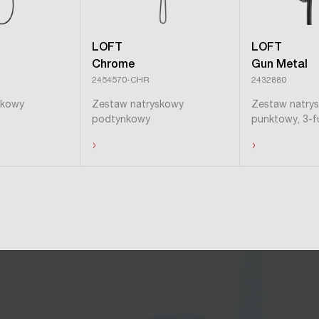
LOFT
LOFT
Chrome
Gun Metal
2454570-CHR
2432880
skowy
Zestaw natryskowy
Zestaw natry
podtynkowy
punktowy, 3-f
›
›