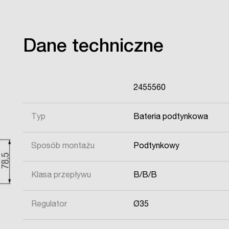
Dane techniczne
2455560
Typ
Bateria podtynkowa
Sposób montażu
Podtynkowy
Klasa przepływu
B/B/B
Regulator
Ø35