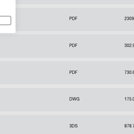
PDF
2309
PDF
302.
PDF
730.
DWG
175.
3DS
878.