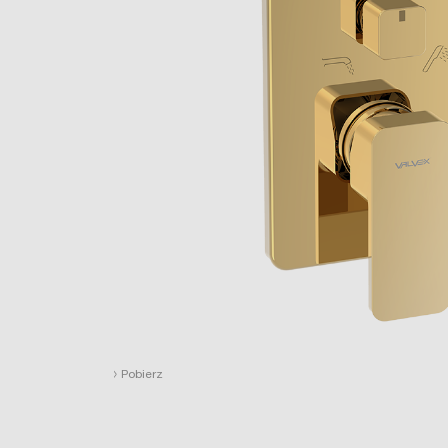
›
Pobierz