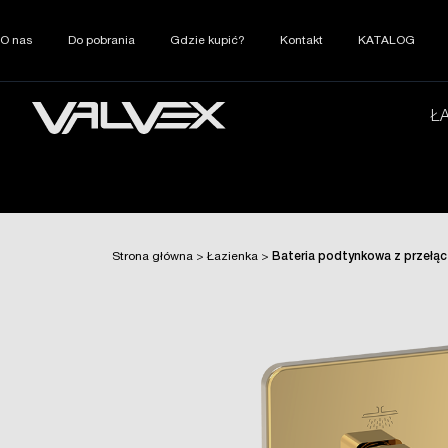
O nas
Do pobrania
Gdzie kupić?
Kontakt
KATALOG
Ł
Strona główna
>
Łazienka
>
Bateria podtynkowa z przełą