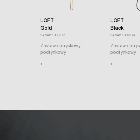
LOFT
LOFT
Gold
Black
2454570-GPV
2454570-MBK
Zestaw natryskowy
Zestaw natry
podtynkowy
podtynkowy
›
›
Ukryj produkty