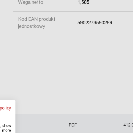
Waga netto
1,585
Kod EAN produkt
5902273550259
jednostkowy
policy
e, show
PDF
412.
r more