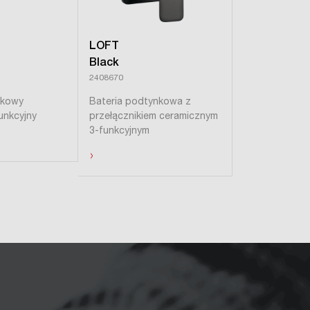
LOFT
LOFT
Black
Gold
2408670
2455820
skowy
Bateria podtynkowa z
Bateria natry
unkcyjny
przełącznikiem ceramicznym
›
3-funkcyjnym
›