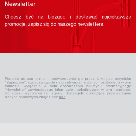
Newsletter
Chcesz być na bieżąco i dostawać najciekawsze
promocje, zapisz się do naszego newslettera.
Podanie adresu e-mail i potwierdzenie go przez kliknięcie przycisku
"Zapisz się", oznacza zgodę na przetwarzanie danych osobowych w tym
zakresie, wyłącznie w celu dostarczania biuletynu informacyjnego
"Newsletter" zawierającego informacje marketingowe, w tym handlowe,
do czasu wycofania tej zgody. Szczegóły dotyczące przetwarzania
danych osobowych znajdziesz
tutaj
.