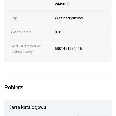
2449880
Typ
Wąż natryskowy
Waga netto
0,31
Kod EAN produkt
5907451950425
jednostkowy
Pobierz
Karta katalogowa