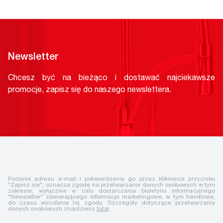
Newsletter
Chcesz być na bieżąco i dostawać najciekawsze
promocje, zapisz się do naszego newslettera.
Podanie adresu e-mail i potwierdzenie go przez kliknięcie przycisku
"Zapisz się", oznacza zgodę na przetwarzanie danych osobowych w tym
zakresie, wyłącznie w celu dostarczania biuletynu informacyjnego
"Newsletter" zawierającego informacje marketingowe, w tym handlowe,
do czasu wycofania tej zgody. Szczegóły dotyczące przetwarzania
danych osobowych znajdziesz
tutaj
.