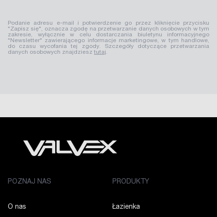
Podanie adresu e-mail i potwierdzenie go przez kliknięcie przycisku
"Zapisz się", oznacza zgodę na przetwarzanie danych osobowych w tym
zakresie, wyłącznie w celu dostarczania biuletynu informacyjnego
"Newsletter" zawierającego informacje marketingowe, w tym handlowe,
do czasu wycofania tej zgody. Szczegóły dotyczące przetwarzania
danych osobowych znajdziesz
tutaj
.
POZNAJ NAS
PRODUKTY
O nas
Łazienka