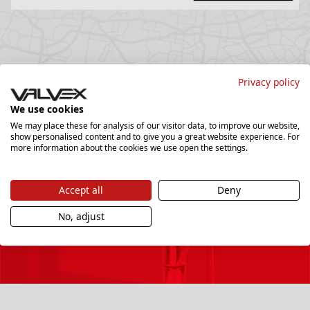
Privacy policy
We use cookies
We may place these for analysis of our visitor data, to improve our website,
show personalised content and to give you a great website experience. For
more information about the cookies we use open the settings.
Newsletter
Accept all
Deny
Chcesz być na bieżąco i dostawać najciekawsze
No, adjust
promocje, zapisz się do naszego newslettera.