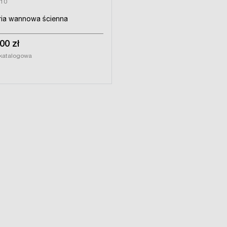
10
ria wannowa ścienna
00 zł
katalogowa