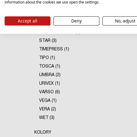
information about the cookies we use open the settings.
SONATA (1)
SOUL (1)
Accept all
Deny
No, adjust
STANDARD (10)
STANDARD PLUS (2)
STAR (3)
TIMEPRESS (1)
TIPO (1)
TOSCA (1)
UMBRA (2)
URIVEX (1)
VARSO (6)
VEGA (1)
VERA (2)
WET (3)
KOLORY