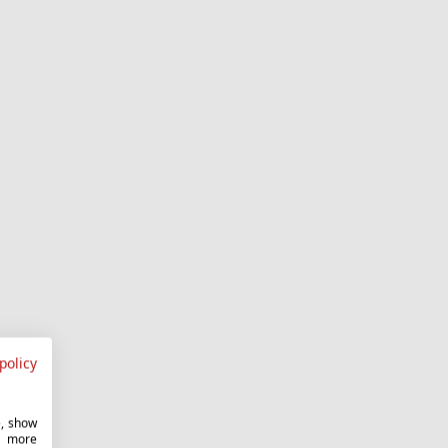
policy
e, show
r more