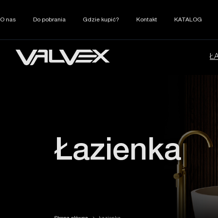
O nas
Do pobrania
Gdzie kupić?
Kontakt
KATALOG
Ł
Łazienka