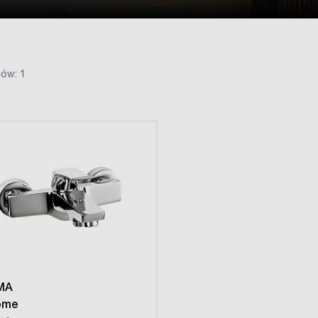
ów: 1
MA
ome