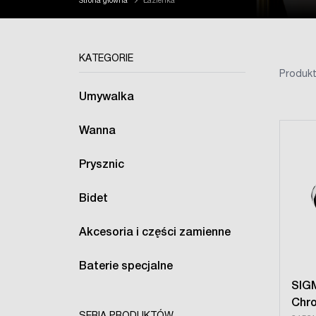
Strona główna
Łazienka
KATEGORIE
Produkt
Umywalka
Wanna
Prysznic
Bidet
Akcesoria i części zamienne
Baterie specjalne
SIG
Chr