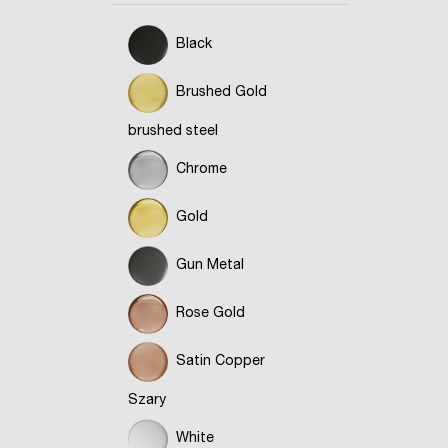
Black
Brushed Gold
brushed steel
Chrome
Gold
Gun Metal
Rose Gold
Satin Copper
Szary
White