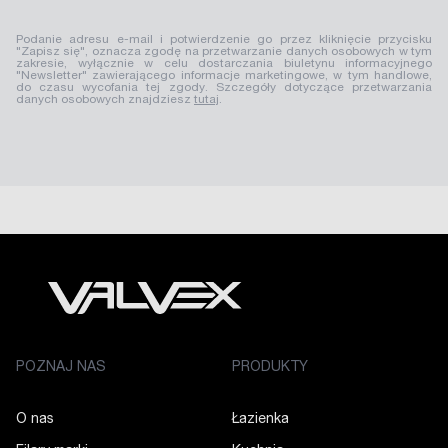
Podanie adresu e-mail i potwierdzenie go przez kliknięcie przycisku
"Zapisz się", oznacza zgodę na przetwarzanie danych osobowych w tym
zakresie, wyłącznie w celu dostarczania biuletynu informacyjnego
"Newsletter" zawierającego informacje marketingowe, w tym handlowe,
do czasu wycofania tej zgody. Szczegóły dotyczące przetwarzania
danych osobowych znajdziesz
tutaj
.
POZNAJ NAS
PRODUKTY
O nas
Łazienka