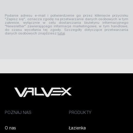
Podanie adresu e-mail i potwierdzenie go przez kliknięcie przycisku
"Zapisz się", oznacza zgodę na przetwarzanie danych osobowych w tym
zakresie, wyłącznie w celu dostarczania biuletynu informacyjnego
"Newsletter" zawierającego informacje marketingowe, w tym handlowe,
do czasu wycofania tej zgody. Szczegóły dotyczące przetwarzania
danych osobowych znajdziesz
tutaj
.
POZNAJ NAS
PRODUKTY
O nas
Łazienka