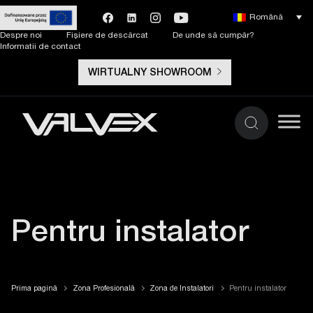
Română
Despre noi
Fișiere de descărcat
De unde să cumpăr?
Informatii de contact
WIRTUALNY SHOWROOM
Pentru instalator
Prima pagină
Zona Profesională
Zona de Instalatori
Pentru instalator