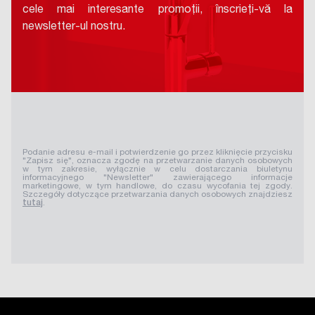
cele mai interesante promoții, înscrieți-vă la
newsletter-ul nostru.
Podanie adresu e-mail i potwierdzenie go przez kliknięcie przycisku
"Zapisz się", oznacza zgodę na przetwarzanie danych osobowych
w tym zakresie, wyłącznie w celu dostarczania biuletynu
informacyjnego "Newsletter" zawierającego informacje
marketingowe, w tym handlowe, do czasu wycofania tej zgody.
Szczegóły dotyczące przetwarzania danych osobowych znajdziesz
tutaj
.