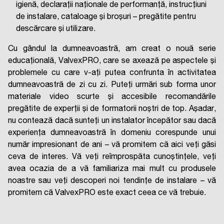
igienă, declarații naționale de performanță, instrucțiuni
de instalare, cataloage și broșuri – pregătite pentru
descărcare și utilizare.
Cu gândul la dumneavoastră, am creat o nouă serie
educațională, ValvexPRO, care se axează pe aspectele și
problemele cu care v-ați putea confrunta în activitatea
dumneavoastră de zi cu zi. Puteți urmări sub forma unor
materiale video scurte și accesibile recomandările
pregătite de experții și de formatorii noștri de top. Așadar,
nu contează dacă sunteți un instalator începător sau dacă
experiența dumneavoastră în domeniu corespunde unui
număr impresionant de ani – vă promitem că aici veți găsi
ceva de interes. Vă veți reîmprospăta cunoștințele, veți
avea ocazia de a vă familiariza mai mult cu produsele
noastre sau veți descoperi noi tendințe de instalare – vă
promitem că ValvexPRO este exact ceea ce vă trebuie.