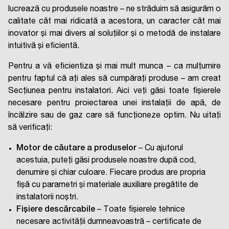
lucrează cu produsele noastre – ne străduim să asigurăm o
calitate cât mai ridicată a acestora, un caracter cât mai
inovator și mai divers al soluțiilor și o metodă de instalare
intuitivă și eficientă.
Pentru a vă eficientiza și mai mult munca – ca mulțumire
pentru faptul că ați ales să cumpărați produse – am creat
Secțiunea pentru instalatori. Aici veți găsi toate fișierele
necesare pentru proiectarea unei instalații de apă, de
încălzire sau de gaz care să funcționeze optim. Nu uitați
să verificați:
Motor de căutare a produselor
– Cu ajutorul
acestuia, puteți găsi produsele noastre după cod,
denumire și chiar culoare. Fiecare produs are propria
fișă cu parametri și materiale auxiliare pregătite de
instalatorii noștri.
Fișiere descărcabile
– Toate fișierele tehnice
necesare activității dumneavoastră – certificate de