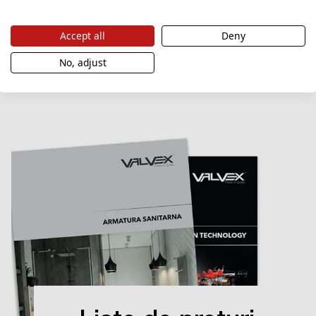
Accept all
Deny
Descărcați fișiere
No, adjust