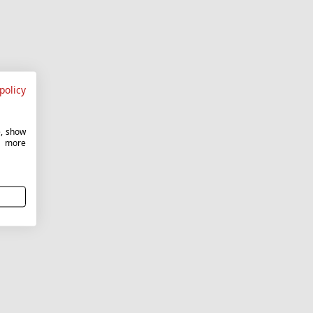
policy
e, show
r more