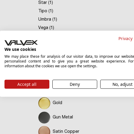
Star (1)
Tipo (1)
Umbra (1)
Vega (1)
Privacy 
Culori
We use cookies
We may place these for analysis of our visitor data, to improve our websit
Black
personalised content and to give you a great website experience. Fo
information about the cookies we use open the settings.
Brushed Gold
Accept all
Deny
No, adjust
Chrome
Gold
Gun Metal
Satin Copper