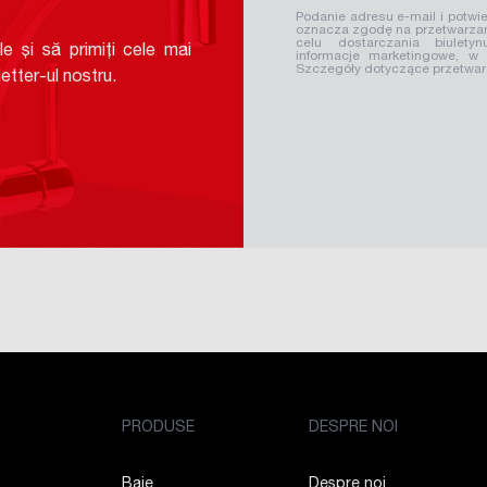
v
Podanie adresu e-mail i potwie
oznacza zgodę na przetwarzan
celu dostarczania biuletyn
le și să primiți cele mai
informacje marketingowe, w
Szczegóły dotyczące przetwa
etter-ul nostru.
PRODUSE
DESPRE NOI
Baie
Despre noi