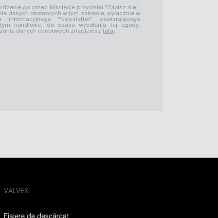
rdzenie go przez kliknięcie przycisku "Zapisz się",
ie danych osobowych w tym zakresie, wyłącznie w
u informacyjnego "Newsletter" zawierającego
 tym handlowe, do czasu wycofania tej zgody.
rzania danych osobowych znajdziesz
tutaj
.
VALVEX
Fișiere de descărcat