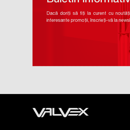
Buletin informati
Dacă doriți să fiți la curent cu noutăți
interesante promoții, înscrieți-vă la newsl