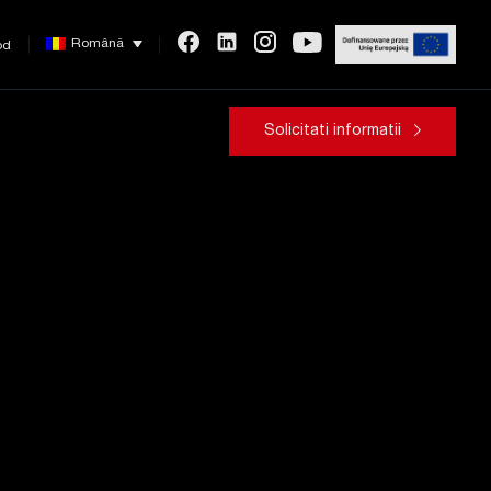
Română
od
Solicitati informatii