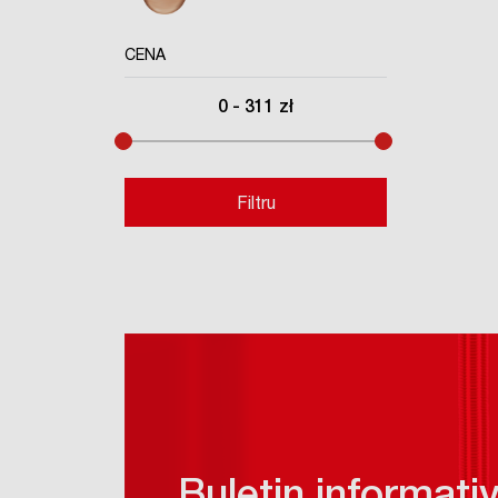
CENA
0
-
311
zł
Filtru