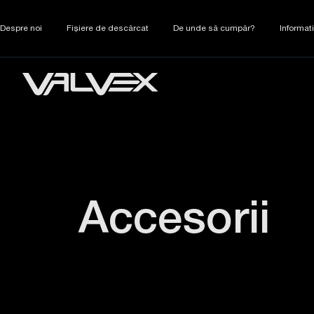
Despre noi
Fișiere de descărcat
De unde să cumpăr?
Informat
Accesorii