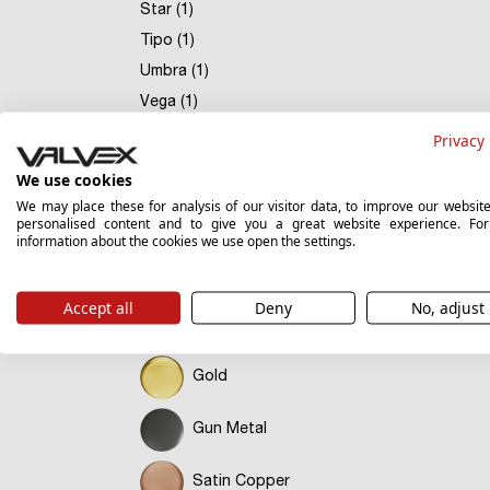
Star (1)
Tipo (1)
Umbra (1)
Vega (1)
Privacy 
Culori
We use cookies
We may place these for analysis of our visitor data, to improve our websit
Black
personalised content and to give you a great website experience. Fo
information about the cookies we use open the settings.
Brushed Gold
Accept all
Deny
No, adjust
Chrome
Gold
Gun Metal
Satin Copper