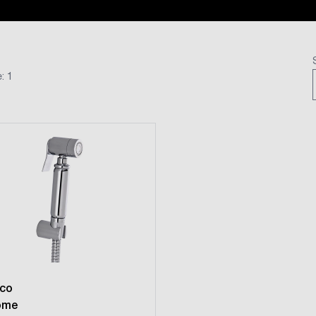
: 1
sco
ome