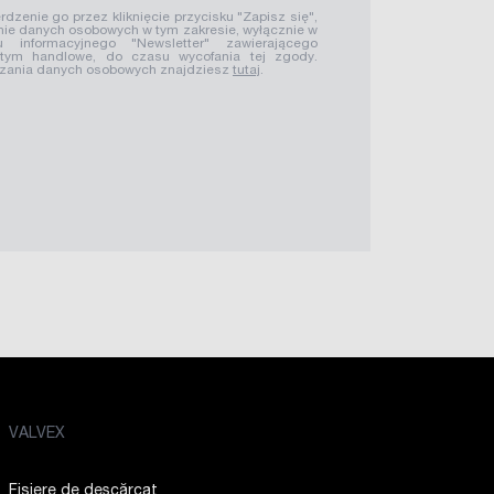
rdzenie go przez kliknięcie przycisku "Zapisz się",
ie danych osobowych w tym zakresie, wyłącznie w
u informacyjnego "Newsletter" zawierającego
 tym handlowe, do czasu wycofania tej zgody.
rzania danych osobowych znajdziesz
tutaj
.
VALVEX
Fișiere de descărcat