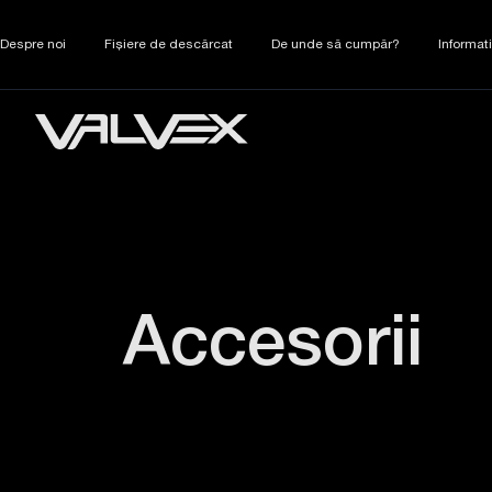
Despre noi
Fișiere de descărcat
De unde să cumpăr?
Informat
Accesorii