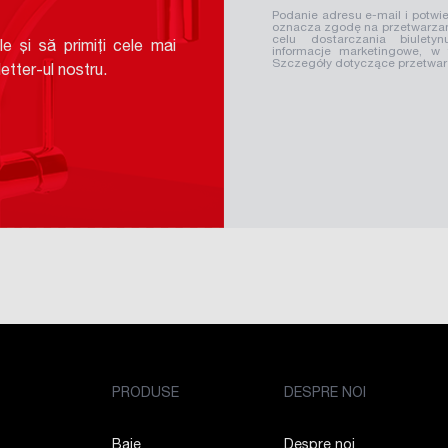
v
Podanie adresu e-mail i potwie
oznacza zgodę na przetwarzan
celu dostarczania biuletyn
le și să primiți cele mai
informacje marketingowe, w
Szczegóły dotyczące przetwa
etter-ul nostru.
PRODUSE
DESPRE NOI
Baie
Despre noi