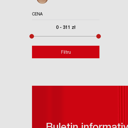
CENA
0
-
311
zł
Filtru