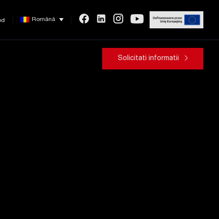
Română
od
Solicitati informatii