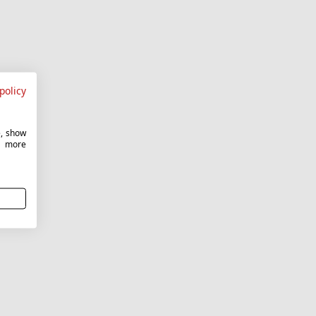
policy
e, show
r more