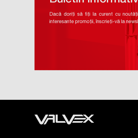
Buletin informati
Dacă doriți să fiți la curent cu noutăți
interesante promoții, înscrieți-vă la newsl