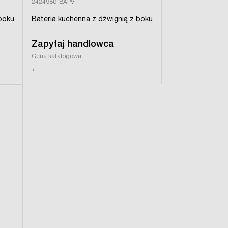
2424980-BAPV
boku
Bateria kuchenna z dźwignią z boku
Zapytaj handlowca
Cena katalogowa
›