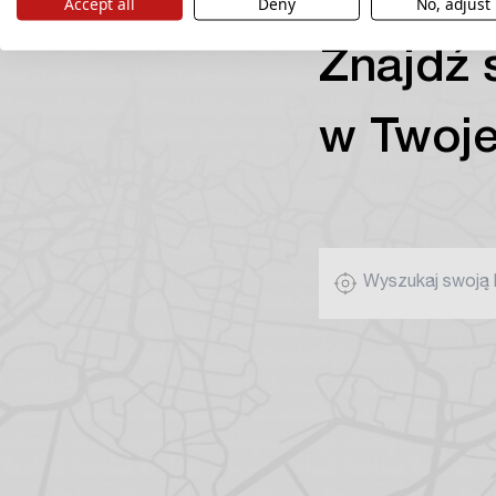
Accept all
Deny
No, adjust
Znajdź 
w Twoje