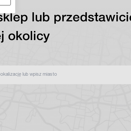
sklep lub przedstawici
j okolicy