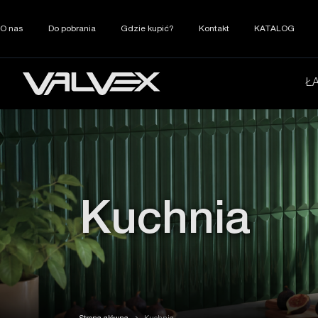
O nas
Do pobrania
Gdzie kupić?
Kontakt
KATALOG
Ł
Kuchnia