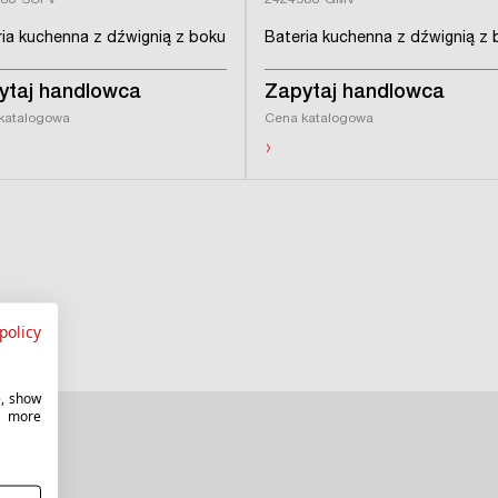
980-SCPV
2424980-GMV
ia kuchenna z dźwignią z boku
Bateria kuchenna z dźwignią z 
ytaj handlowca
Zapytaj handlowca
katalogowa
Cena katalogowa
›
policy
e, show
r more