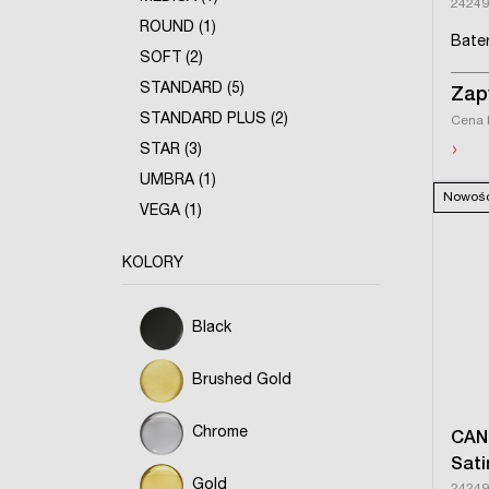
2424
ROUND (1)
Bater
SOFT (2)
STANDARD (5)
Zap
STANDARD PLUS (2)
Cena 
›
STAR (3)
UMBRA (1)
Nowoś
VEGA (1)
KOLORY
Black
Brushed Gold
Chrome
CAN
Sati
Gold