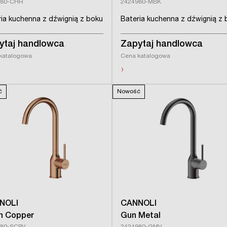
980-CHR
2424980-MBK
ia kuchenna z dźwignią z boku
Bateria kuchenna z dźwignią z 
ytaj handlowca
Zapytaj handlowca
katalogowa
Cena katalogowa
›
ć
Nowość
NOLI
CANNOLI
n Copper
Gun Metal