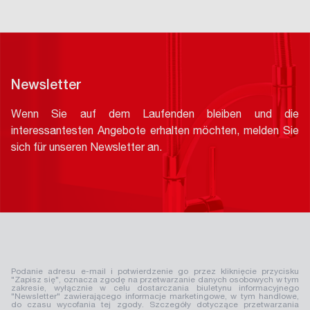
Newsletter
Wenn Sie auf dem Laufenden bleiben und die
interessantesten Angebote erhalten möchten, melden Sie
sich für unseren Newsletter an.
Podanie adresu e-mail i potwierdzenie go przez kliknięcie przycisku
"Zapisz się", oznacza zgodę na przetwarzanie danych osobowych w tym
zakresie, wyłącznie w celu dostarczania biuletynu informacyjnego
"Newsletter" zawierającego informacje marketingowe, w tym handlowe,
do czasu wycofania tej zgody. Szczegóły dotyczące przetwarzania