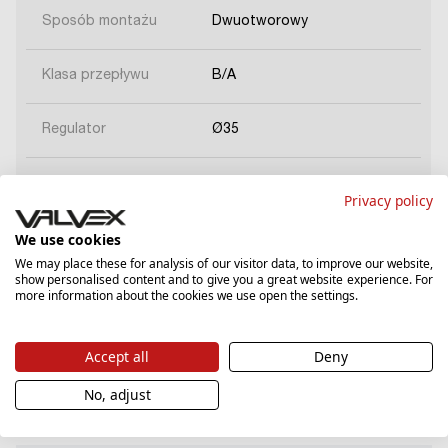
Sposób montażu
Dwuotworowy
Klasa przepływu
B/A
Regulator
Ø35
Waga netto
1,559
Privacy policy
We use cookies
Kod EAN produkt
5902273557258
jednostkowy
We may place these for analysis of our visitor data, to improve our website,
show personalised content and to give you a great website experience. For
more information about the cookies we use open the settings.
Accept all
Deny
No, adjust
Herunterladen