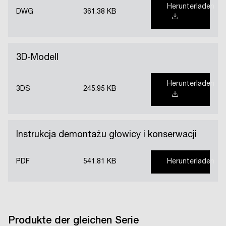
Herunterladen
DWG
361.38 KB
3D-Modell
Herunterladen
3DS
245.95 KB
Instrukcja demontażu głowicy i konserwacji
PDF
541.81 KB
Herunterladen
Produkte der gleichen Serie