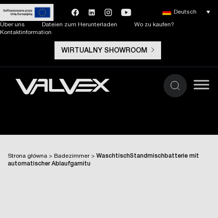
Deutsch
Über uns
Dateien zum Herunterladen
Wo zu kaufen?
Kontaktinformation
WIRTUALNY SHOWROOM
Strona główna
>
Badezimmer
>
WaschtischStandmischbatterie mit
automatischer Ablaufgarnitu