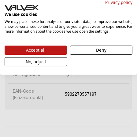
Privacy policy
Typ
Bateria umywalkowa stojąca
We use cookies
We may place these for analysis of our visitor data, to improve our website,
Montageart
Jednootworowy
show personalised content and to give you a great website experience. For
more information about the cookies we use open the settings.
Durchflussklasse
Z
Accept all
Deny
Kartusche
Ø35
No, adjust
Nettogewicht
1,01
EAN-Code
5902273557197
(Einzelprodukt)