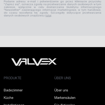
Podanie adresu e-mail i potwierdzenie go przez kliknięcie przycisku
"Zapisz się", oznacza zgodę na przetwarzanie danych osobowych w tym
zakresie, wyłącznie w celu dostarczania biuletynu informacyjnego
"Newsletter" zawierającego informacje marketingowe, w tym handlowe,
do czasu wycofania tej zgody. Szczegóły dotyczące przetwarzania
danych osobowych znajdziesz
tutaj
.
PRODUKTE
ÜBER UNS
Badezimmer
Über uns
Küche
Markensäulen