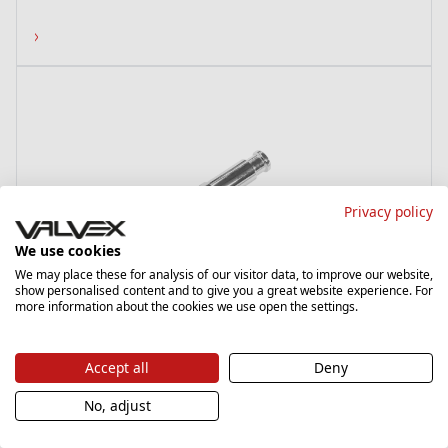
›
Privacy policy
We use cookies
We may place these for analysis of our visitor data, to improve our website,
show personalised content and to give you a great website experience. For
2454290
more information about the cookies we use open the settings.
Brauseumschalter Chrom
Accept all
Deny
No, adjust
›