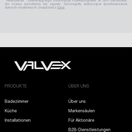
"Newsletter" zawierającego informacje marketingowe, w tym handlowe,
do czasu wycofania tej zgody. Szczegóły dotyczące przetwarzania
danych osobowych znajdziesz
tutaj
.
PRODUKTE
ÜBER UNS
Badezimmer
Über uns
Küche
Markensäulen
Installationen
Für Aktionäre
B2B-Dienstleistungen