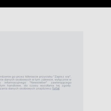
rdzenie go przez kliknięcie przycisku "Zapisz się",
ie danych osobowych w tym zakresie, wyłącznie w
u informacyjnego "Newsletter" zawierającego
 tym handlowe, do czasu wycofania tej zgody.
rzania danych osobowych znajdziesz
tutaj
.