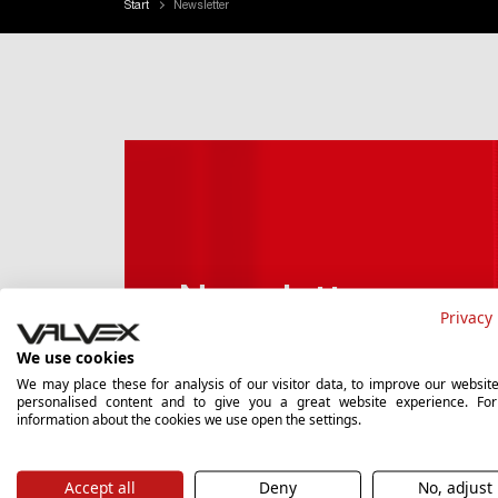
Start
Newsletter
Newsletter
Privacy 
We use cookies
Wenn Sie auf dem Laufenden bleiben u
We may place these for analysis of our visitor data, to improve our websit
personalised content and to give you a great website experience. Fo
Angebote erhalten möchten, melden
information about the cookies we use open the settings.
Newsletter an.
Accept all
Deny
No, adjust