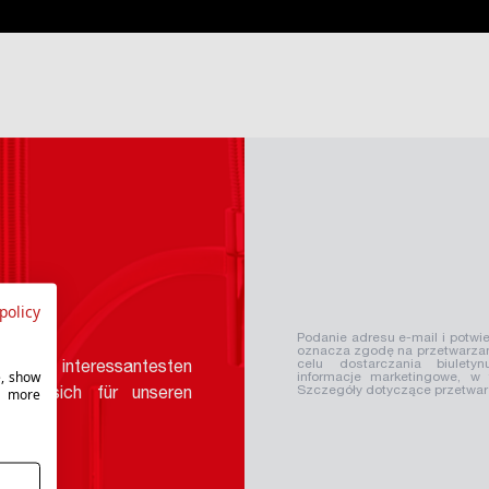
policy
Podanie adresu e-mail i potwie
oznacza zgodę na przetwarzan
celu dostarczania biuletyn
nd die interessantesten
e, show
informacje marketingowe, w
r more
Szczegóły dotyczące przetwa
 Sie sich für unseren