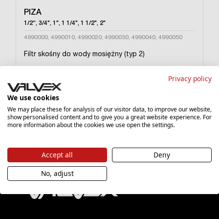
PIZA
1/2'', 3/4", 1", 1 1/4", 1 1/2", 2"
4990000, 4990010, 4990020, 4990030, 4990040, 4990050
Filtr skośny do wody mosiężny (typ 2)
Privacy policy
30,20 zł
Cena katalogowa
We use cookies
›
We may place these for analysis of our visitor data, to improve our website,
show personalised content and to give you a great website experience. For
more information about the cookies we use open the settings.
Accept all
Deny
No, adjust