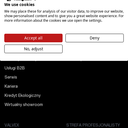
We use cookies
We may place these for analysis of our visitor data, to improve our website,
show personalised content and to give you a great website experience. For
more information about the cookies we use open the settings.
POZNAJ NAS
PRODUKTY
Accept all
Deny
O nas
Łazienka
No, adjust
Filary marki
Kuchnia
Dla akcjonariuszy
Instalacje
Usługi B2B
Serwis
Kariera
Kredyt Ekologiczny
Wirtualny showroom
VALVEX
STREFA PROFESJONALISTY