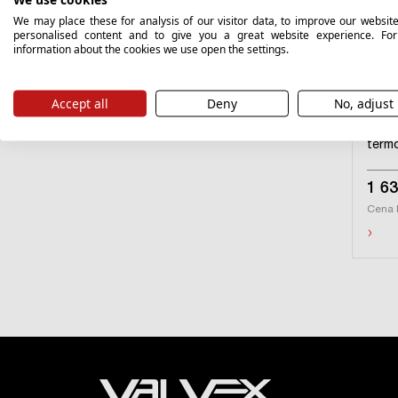
We may place these for analysis of our visitor data, to improve our websit
personalised content and to give you a great website experience. Fo
information about the cookies we use open the settings.
CUB
Gol
24470
Accept all
Deny
No, adjust
Kolu
term
1 63
Cena 
›