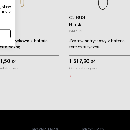
e, show
r more
US
CUBUS
d
Black
60
2447130
mna natryskowa z baterią
Zestaw natryskowy z baterią
ostatyczną
termostatyczną
1,50 zł
1 517,20 zł
katalogowa
Cena katalogowa
›