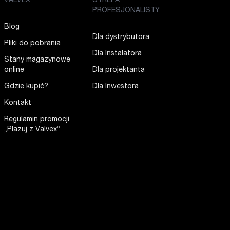
VALVEX
STREFA
PROFESJONALISTY
Blog
Dla dystrybutora
Pliki do pobrania
Dla Instalatora
Stany magazynowe
online
Dla projektanta
Gdzie kupić?
Dla Inwestora
Kontakt
Regulamin promocji
„Plażuj z Valvex”