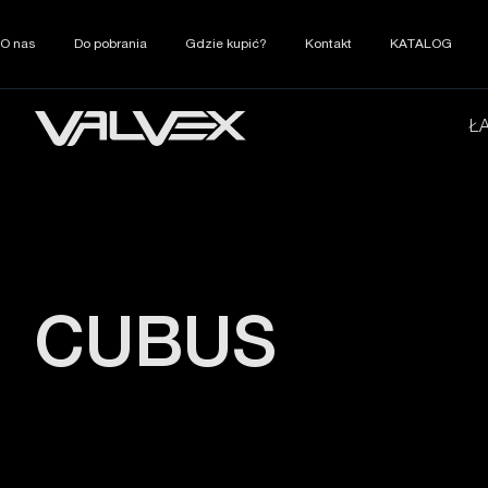
O nas
Do pobrania
Gdzie kupić?
Kontakt
KATALOG
Ł
CUBUS