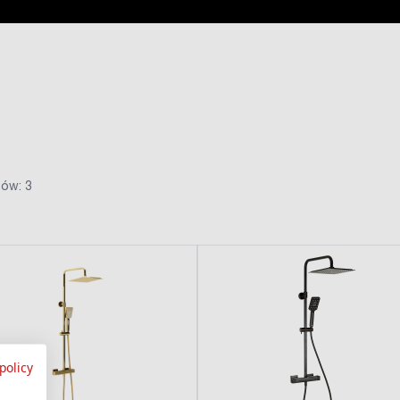
ów: 3
policy