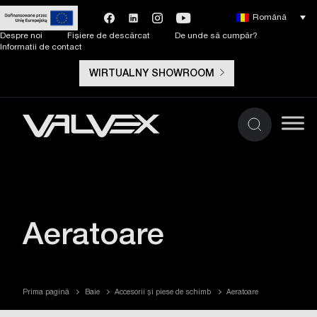
Română
Despre noi
Fișiere de descărcat
De unde să cumpăr?
Informatii de contact
WIRTUALNY SHOWROOM
Aeratoare
Prima pagină
Baie
Accesorii și piese de schimb
Aeratoare