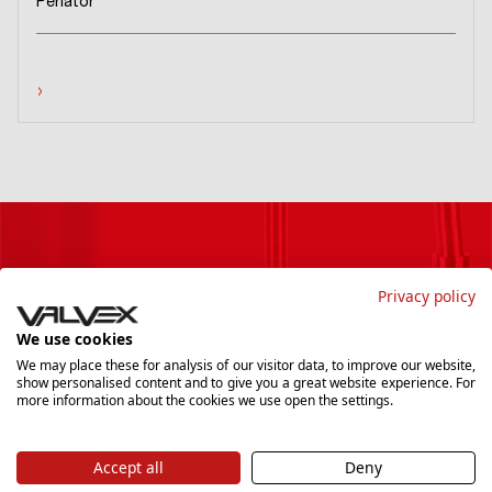
Perlator
›
Buletin informativ
Privacy policy
Dacă doriți să fiți la curent cu noutățile și să primiți cele
We use cookies
mai interesante promoții, înscrieți-vă la newsletter-ul
We may place these for analysis of our visitor data, to improve our website,
show personalised content and to give you a great website experience. For
nostru.
more information about the cookies we use open the settings.
Accept all
Deny