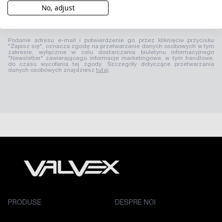
No, adjust
Podanie adresu e-mail i potwierdzenie go przez kliknięcie przycisku
"Zapisz się", oznacza zgodę na przetwarzanie danych osobowych w tym
zakresie, wyłącznie w celu dostarczania biuletynu informacyjnego
"Newsletter" zawierającego informacje marketingowe, w tym handlowe,
do czasu wycofania tej zgody. Szczegóły dotyczące przetwarzania
danych osobowych znajdziesz
tutaj
.
PRODUSE
DESPRE NOI