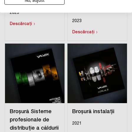
No, adjust
Broșură SPIN DN 25
Broșură SPIN DN 20
cu magnet
2023
2023
›
Descărcați
›
Descărcați
Broșură Sisteme
Broșură instalații
profesionale de
2021
distribuție a căldurii