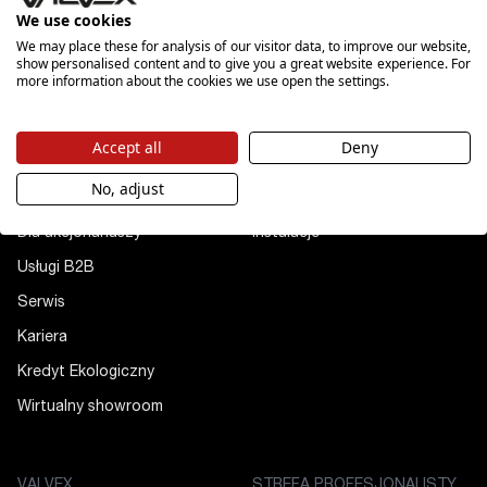
We use cookies
We may place these for analysis of our visitor data, to improve our website,
show personalised content and to give you a great website experience. For
more information about the cookies we use open the settings.
POZNAJ NAS
PRODUKTY
Accept all
Deny
O nas
Łazienka
No, adjust
Filary marki
Kuchnia
Dla akcjonariuszy
Instalacje
Usługi B2B
Serwis
Kariera
Kredyt Ekologiczny
Wirtualny showroom
VALVEX
STREFA PROFESJONALISTY