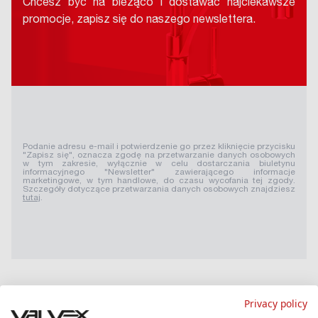
Chcesz być na bieżąco i dostawać najciekawsze
promocje, zapisz się do naszego newslettera.
Podanie adresu e-mail i potwierdzenie go przez kliknięcie przycisku
"Zapisz się", oznacza zgodę na przetwarzanie danych osobowych
w tym zakresie, wyłącznie w celu dostarczania biuletynu
informacyjnego "Newsletter" zawierającego informacje
marketingowe, w tym handlowe, do czasu wycofania tej zgody.
Szczegóły dotyczące przetwarzania danych osobowych znajdziesz
tutaj
.
Privacy policy