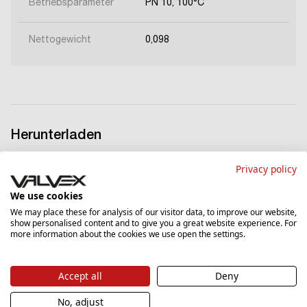
Betriebsparameter
PN 10, 100°C
Nettogewicht
0,098
Herunterladen
Privacy policy
Datenblatt
We use cookies
We may place these for analysis of our visitor data, to improve our website,
show personalised content and to give you a great website experience. For
Herunterladen
PDF
56.36 KB
more information about the cookies we use open the settings.
Accept all
Deny
Garantieschein
No, adjust