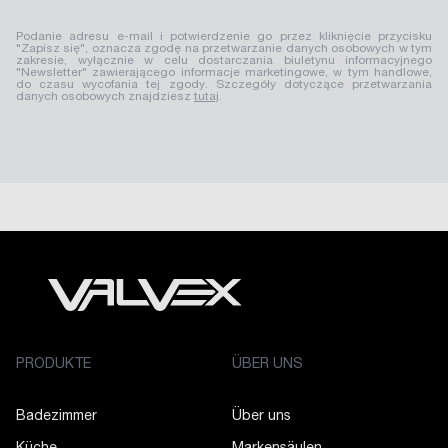
Podanie adresu e-mail i potwierdzenie go przez kliknięcie przycisku
"Zapisz się", oznacza zgodę na przetwarzanie danych osobowych w tym
zakresie, wyłącznie w celu dostarczania biuletynu informacyjnego
"Newsletter" zawierającego informacje marketingowe, w tym handlowe,
do czasu wycofania tej zgody. Szczegóły dotyczące przetwarzania
danych osobowych znajdziesz
tutaj
.
PRODUKTE
ÜBER UNS
Badezimmer
Über uns