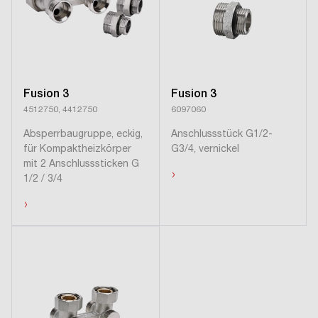
Fusion 3
Fusion 3
4512750, 4412750
6097060
Absperrbaugruppe, eckig,
Anschlussstück G1/2-
für Kompaktheizkörper
G3/4, vernickel
mit 2 Anschlusssticken G
›
1/2 / 3/4
›