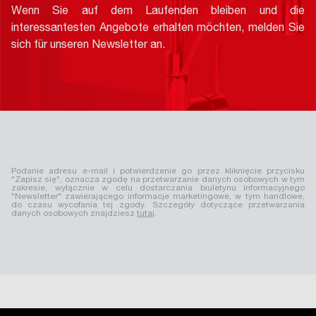
Wenn Sie auf dem Laufenden bleiben und die
interessantesten Angebote erhalten möchten, melden Sie
sich für unseren Newsletter an.
Podanie adresu e-mail i potwierdzenie go przez kliknięcie przycisku
"Zapisz się", oznacza zgodę na przetwarzanie danych osobowych w tym
zakresie, wyłącznie w celu dostarczania biuletynu informacyjnego
"Newsletter" zawierającego informacje marketingowe, w tym handlowe,
do czasu wycofania tej zgody. Szczegóły dotyczące przetwarzania
danych osobowych znajdziesz
tutaj
.