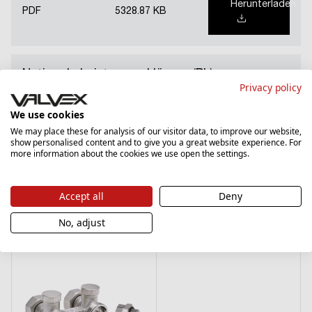
Herunterladen
PDF
5328.87 KB
Nationale Leistungserklärung (PL)
Privacy policy
Herunterladen
We use cookies
PDF
1185.14 KB
We may place these for analysis of our visitor data, to improve our website,
show personalised content and to give you a great website experience. For
more information about the cookies we use open the settings.
Accept all
Deny
Produkte der gleichen Serie
No, adjust