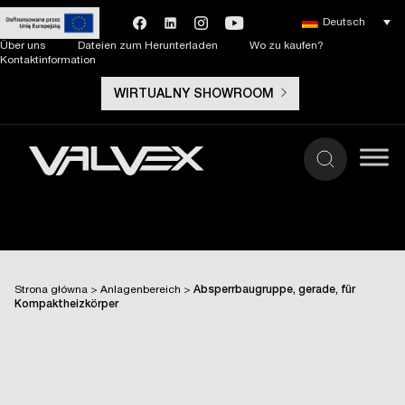
Deutsch
Über uns
Dateien zum Herunterladen
Wo zu kaufen?
Kontaktinformation
WIRTUALNY SHOWROOM
Strona główna
>
Anlagenbereich
>
Absperrbaugruppe, gerade, für
Kompaktheizkörper