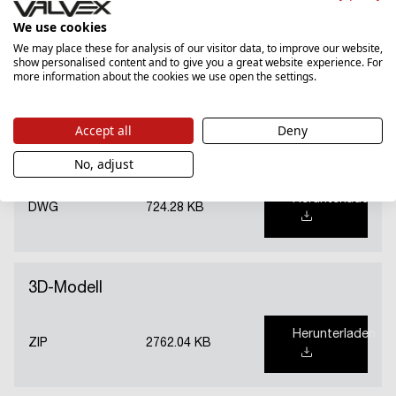
Anweisung
We use cookies
We may place these for analysis of our visitor data, to improve our website,
show personalised content and to give you a great website experience. For
Herunterladen
PDF
19569.78 KB
more information about the cookies we use open the settings.
Accept all
Deny
DWG-Datei
No, adjust
Herunterladen
DWG
724.28 KB
3D-Modell
Herunterladen
ZIP
2762.04 KB