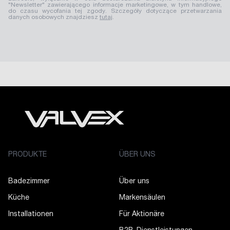
"Newsletter" zawierającego informacje marketingowe, w tym handlowe,
do czasu wycofania tej zgody. Szczegóły dotyczące przetwarzania
danych osobowych znajdziesz
tutaj
.
PRODUKTE
ÜBER UNS
Badezimmer
Über uns
Küche
Markensäulen
Installationen
Für Aktionäre