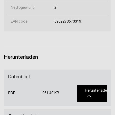
Nettogewicht
2
EAN code
5902273573319
Herunterladen
Datenblatt
Herunterladen
PDF
261.49 KB