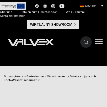
Deutsch
Über uns
Dateien zum Herunterladen
Wo zu kaufen?
Kontaktinformation
WIRTUALNY SHOWROOM
Strona główna
>
Badezimmer
>
Waschbecken
>
Baterie stojące
>
2-
Loch-Waschtischarmatur