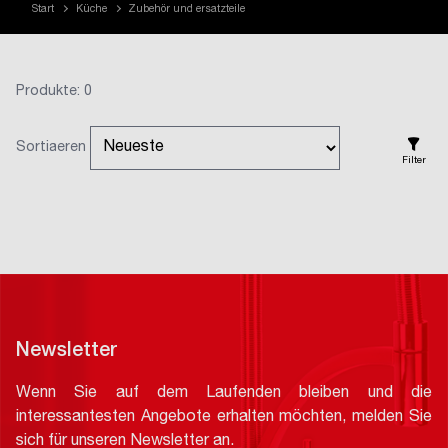
Start
Küche
Zubehör und ersatzteile
Produkte: 0
Sortiaeren
Filter
Newsletter
Wenn Sie auf dem Laufenden bleiben und die
interessantesten Angebote erhalten möchten, melden Sie
sich für unseren Newsletter an.