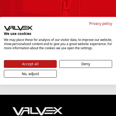
Privacy policy
We use cookies
We may place these for analysis of our visitor data, to improve our website,
show personalised content and to give you a great website experience. For
Podanie adresu e-mail i potwierdzenie go przez kliknięcie przycisku
more information about the cookies we use open the settings.
"Zapisz się", oznacza zgodę na przetwarzanie danych osobowych w tym
zakresie, wyłącznie w celu dostarczania biuletynu informacyjnego
"Newsletter" zawierającego informacje marketingowe, w tym handlowe,
do czasu wycofania tej zgody. Szczegóły dotyczące przetwarzania
danych osobowych znajdziesz
tutaj
.
Accept all
Deny
No, adjust